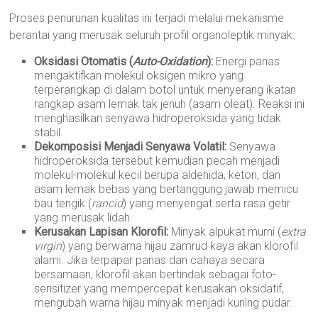
Proses penurunan kualitas ini terjadi melalui mekanisme
berantai yang merusak seluruh profil organoleptik minyak:
Oksidasi Otomatis (
Auto-Oxidation
):
Energi panas
mengaktifkan molekul oksigen mikro yang
terperangkap di dalam botol untuk menyerang ikatan
rangkap asam lemak tak jenuh (asam oleat). Reaksi ini
menghasilkan senyawa hidroperoksida yang tidak
stabil.
Dekomposisi Menjadi Senyawa Volatil:
Senyawa
hidroperoksida tersebut kemudian pecah menjadi
molekul-molekul kecil berupa aldehida, keton, dan
asam lemak bebas yang bertanggung jawab memicu
bau tengik (
rancid
) yang menyengat serta rasa getir
yang merusak lidah.
Kerusakan Lapisan Klorofil:
Minyak alpukat murni (
extra
virgin
) yang berwarna hijau zamrud kaya akan klorofil
alami. Jika terpapar panas dan cahaya secara
bersamaan, klorofil akan bertindak sebagai foto-
sensitizer yang mempercepat kerusakan oksidatif,
mengubah warna hijau minyak menjadi kuning pudar.