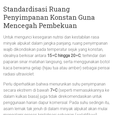
Standardisasi Ruang
Penyimpanan Konstan Guna
Mencegah Pembekuan
Untuk mengunci kesegaran nutrisi dan kestabilan rasa
minyak alpukat dalam jangka panjang, ruang penyimpanan
wajib dikondisikan pada temperatur sejuk yang konstan,
idealnya berkisar antara
15∘C hingga 20∘C
, terhindar dari
paparan sinar matahari langsung, serta menggunakan botol
kaca berwarna gelap (hijau tua atau amber) sebagai perisai
radiasi ultraviolet.
Perlu diperhatikan bahwa menurunkan suhu penyimpanan
secara ekstrem di bawah
7∘C
(seperti memasukkannya ke
dalam kulkas biasa) juga tidak direkomendasikan untuk
penggunaan harian dapur komersial. Pada suhu sedingin itu,
asam lemak tak jenuh di dalam minyak alpukat akan mulai
mengalami proses kristalisasi sebagian (
solidifikasi
).