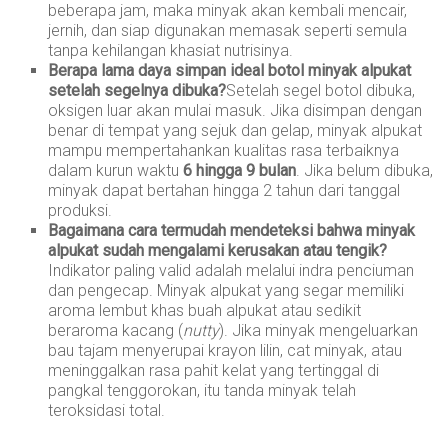
beberapa jam, maka minyak akan kembali mencair,
jernih, dan siap digunakan memasak seperti semula
tanpa kehilangan khasiat nutrisinya.
Berapa lama daya simpan ideal botol minyak alpukat
setelah segelnya dibuka?
Setelah segel botol dibuka,
oksigen luar akan mulai masuk. Jika disimpan dengan
benar di tempat yang sejuk dan gelap, minyak alpukat
mampu mempertahankan kualitas rasa terbaiknya
dalam kurun waktu
6 hingga 9 bulan
. Jika belum dibuka,
minyak dapat bertahan hingga 2 tahun dari tanggal
produksi.
Bagaimana cara termudah mendeteksi bahwa minyak
alpukat sudah mengalami kerusakan atau tengik?
Indikator paling valid adalah melalui indra penciuman
dan pengecap. Minyak alpukat yang segar memiliki
aroma lembut khas buah alpukat atau sedikit
beraroma kacang (
nutty
). Jika minyak mengeluarkan
bau tajam menyerupai krayon lilin, cat minyak, atau
meninggalkan rasa pahit kelat yang tertinggal di
pangkal tenggorokan, itu tanda minyak telah
teroksidasi total.