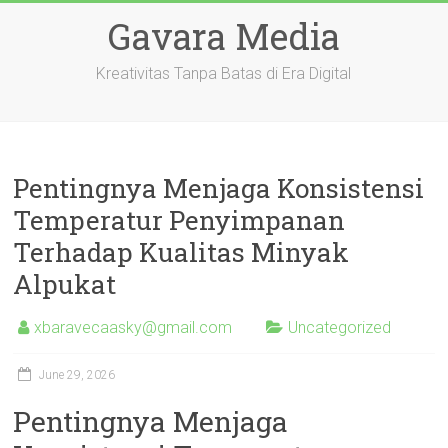
Skip
Gavara Media
to
content
Kreativitas Tanpa Batas di Era Digital
Pentingnya Menjaga Konsistensi
Temperatur Penyimpanan
Terhadap Kualitas Minyak
Alpukat
xbaravecaasky@gmail.com
Uncategorized
June 29, 2026
Pentingnya Menjaga