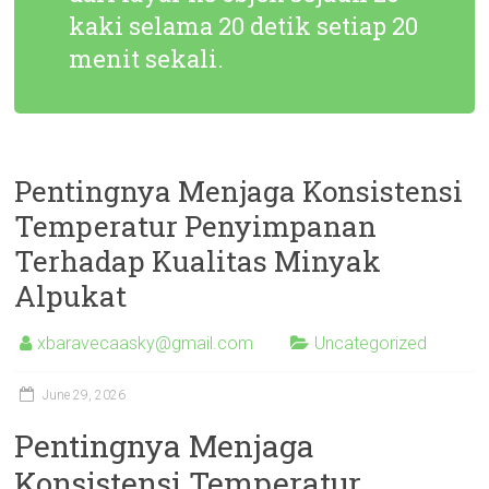
kaki selama 20 detik setiap 20
menit sekali.
Pentingnya Menjaga Konsistensi
Temperatur Penyimpanan
Terhadap Kualitas Minyak
Alpukat
xbaravecaasky@gmail.com
Uncategorized
June 29, 2026
Pentingnya Menjaga
Konsistensi Temperatur