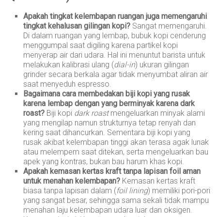
Apakah tingkat kelembapan ruangan juga memengaruhi
tingkat kehalusan gilingan kopi?
Sangat memengaruhi.
Di dalam ruangan yang lembap, bubuk kopi cenderung
menggumpal saat digiling karena partikel kopi
menyerap air dari udara. Hal ini menuntut barista untuk
melakukan kalibrasi ulang (
dial-in
) ukuran gilingan
grinder secara berkala agar tidak menyumbat aliran air
saat menyeduh espresso.
Bagaimana cara membedakan biji kopi yang rusak
karena lembap dengan yang berminyak karena dark
roast?
Biji kopi
dark roast
mengeluarkan minyak alami
yang mengilap namun strukturnya tetap renyah dan
kering saat dihancurkan. Sementara biji kopi yang
rusak akibat kelembapan tinggi akan terasa agak lunak
atau melempem saat ditekan, serta mengeluarkan bau
apek yang kontras, bukan bau harum khas kopi.
Apakah kemasan kertas kraft tanpa lapisan foil aman
untuk menahan kelembapan?
Kemasan kertas kraft
biasa tanpa lapisan dalam (
foil lining
) memiliki pori-pori
yang sangat besar, sehingga sama sekali tidak mampu
menahan laju kelembapan udara luar dan oksigen.