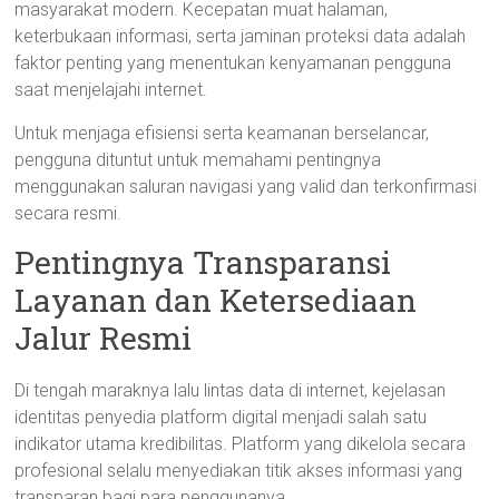
masyarakat modern. Kecepatan muat halaman,
keterbukaan informasi, serta jaminan proteksi data adalah
faktor penting yang menentukan kenyamanan pengguna
saat menjelajahi internet.
Untuk menjaga efisiensi serta keamanan berselancar,
pengguna dituntut untuk memahami pentingnya
menggunakan saluran navigasi yang valid dan terkonfirmasi
secara resmi.
Pentingnya Transparansi
Layanan dan Ketersediaan
Jalur Resmi
Di tengah maraknya lalu lintas data di internet, kejelasan
identitas penyedia platform digital menjadi salah satu
indikator utama kredibilitas. Platform yang dikelola secara
profesional selalu menyediakan titik akses informasi yang
transparan bagi para penggunanya.