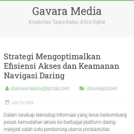
Skip
Gavara Media
to
content
Kreativitas Tanpa Batas di Era Digital
Strategi Mengoptimalkan
Efisiensi Akses dan Keamanan
Navigasi Daring
xbaravecaasky@gmail.com
Uncategorized
July 23, 2026
Dalam lanskap teknologi informasi yang terus berkembang
pesat, kemudahan akses ke berbagai platform daring
menjadi salah satu pendorong utama produktivitas