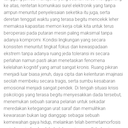
ke atas, rentetan komunikasi surel elektronik yang tanpa
ampun menuntut penyelesaian seketika itu juga, serta
deretan tenggat waktu yang terasa begitu mencekik leher
memaksa kapasitas memori kerja otak kita untuk terus
beroperasi pada putaran mesin paling maksimal tanpa
adanya kompromi. Kondisi lingkungan yang secara
konsisten menuntut tingkat fokus dan kewaspadaan
ekstrem tanpa adanya ruang jeda toleransi ini secara
perlahan namun pasti akan menetaskan fenomena
kelelahan kognitif yang amat sangat kronis. Ruang pikiran
menjadi luar biasa jenuh, daya cipta dan kelenturan imajinasi
seolah membeku secara tragis, serta sumbu kesabaran
emosional menjadi sangat pendek. Di tengah situasi krisis
psikologis yang terasa begitu menyesakkan dada tersebut,
menemukan sebuah sarana pelarian untuk sekadar
meredakan ketegangan urat saraf dan memulihkan
kewarasan bukan lagi dianggap sebagai sebuah
kemewahan gaya hidup, melainkan telah bermetamorfosis