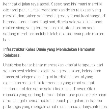
keringat di jalan raya aspal. Seseorang kini murni memiliki
otonomi penuh untuk mendapatkan dosis relaksasi yang
mereka dambakan saat sedang menyeruput kopi hangat di
beranda rumah pada pagi hari, di sela-sela waktu istirahat
makan siang yang teramat singkat, atau bahkan saat
sedang merebahkan tubuh lelah di atas kasur pada malam
hari.
Infrastruktur Kelas Dunia yang Meniadakan Hambatan
Relaksasi
Untuk bisa benar-benar merasakan khasiat terapeutik dari
sebuah sesi relaksasi digital yang mendalam, kelancaran
transmisi jaringan dan tingkat kredibilitas portal yang
digunakan menjadi faktor penentu yang amat sangat
fundamental dan sama sekali tidak bisa ditawar. Otak
manusia yang sedang berada dalam fase puncak kelelahan
amat sangat mendambakan sebuah pengalaman transisi
psikologis yang mengalir amat mulus tanpa adanya interupsi