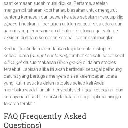
saat kemasan sudah mulai dibuka. Pertama, setelah
mengambil takaran kopi harian, biasakan untuk mengurut
kantong kemasan dari bawah ke atas sebelum menutup klip
zipper
. Tindakan ini bertujuan untuk mengusir sisa udara dan
uap air yang terperangkap di dalam kantong agar volume
oksigen di dalam kemasan kembali seminimal mungkin.
Kedua, jika Anda memindahkan kopi ke dalam stoples
kedap udara (
airtight container
), tambahkan satu saset kecil
silica gel
khusus makanan (
food grade
) di dalam stoples
tersebut. Lapisan silika ini akan bertindak sebagai pelindung
darurat yang bertugas menyerap sisa kelembapan udara
yang ikut masuk ke dalam stoples setiap kali Anda
membuka wadah untuk menyeduh, sehingga kesegaran dan
kerenyahan fisik biji kopi Anda tetap terjaga optimal hingga
takaran terakhir.
FAQ (Frequently Asked
Questions)