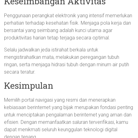
Keseimbangan Aktivitas
Penggunaan perangkat elektronik yang intensif memerlukan
perhatian terhadap kesehatan fisik. Menjaga pola kerja dan
bersantai yang seimbang adalah kunci utama agar
produktivitas harian tetap terjaga secara optimal.
Selalu jadwalkan jeda istirahat berkala untuk
mengistirahatkan mata, melakukan peregangan tubuh
ringan, serta menjaga hidrasi tubuh dengan minum air putih
secara teratur.
Kesimpulan
Memilih portal navigasi yang resmi dan menerapkan
kebiasaan berinternet yang bijak merupakan fondasi penting
untuk menciptakan pengalaman berinternet yang aman dan
efisien. Dengan memanfaatkan saluran terverifikasi, kamu
dapat menikmati seluruh keunggulan teknologi digital
dengan tenang.