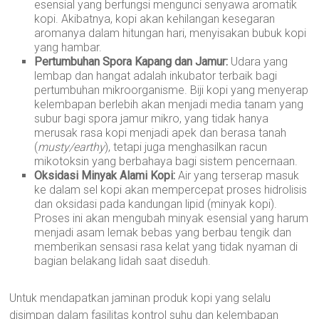
esensial yang berfungsi mengunci senyawa aromatik
kopi. Akibatnya, kopi akan kehilangan kesegaran
aromanya dalam hitungan hari, menyisakan bubuk kopi
yang hambar.
Pertumbuhan Spora Kapang dan Jamur:
Udara yang
lembap dan hangat adalah inkubator terbaik bagi
pertumbuhan mikroorganisme. Biji kopi yang menyerap
kelembapan berlebih akan menjadi media tanam yang
subur bagi spora jamur mikro, yang tidak hanya
merusak rasa kopi menjadi apek dan berasa tanah
(
musty/earthy
), tetapi juga menghasilkan racun
mikotoksin yang berbahaya bagi sistem pencernaan.
Oksidasi Minyak Alami Kopi:
Air yang terserap masuk
ke dalam sel kopi akan mempercepat proses hidrolisis
dan oksidasi pada kandungan lipid (minyak kopi).
Proses ini akan mengubah minyak esensial yang harum
menjadi asam lemak bebas yang berbau tengik dan
memberikan sensasi rasa kelat yang tidak nyaman di
bagian belakang lidah saat diseduh.
Untuk mendapatkan jaminan produk kopi yang selalu
disimpan dalam fasilitas kontrol suhu dan kelembapan