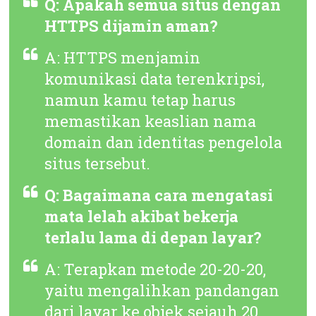
Q: Apakah semua situs dengan
HTTPS dijamin aman?
A: HTTPS menjamin
komunikasi data terenkripsi,
namun kamu tetap harus
memastikan keaslian nama
domain dan identitas pengelola
situs tersebut.
Q: Bagaimana cara mengatasi
mata lelah akibat bekerja
terlalu lama di depan layar?
A: Terapkan metode 20-20-20,
yaitu mengalihkan pandangan
dari layar ke objek sejauh 20