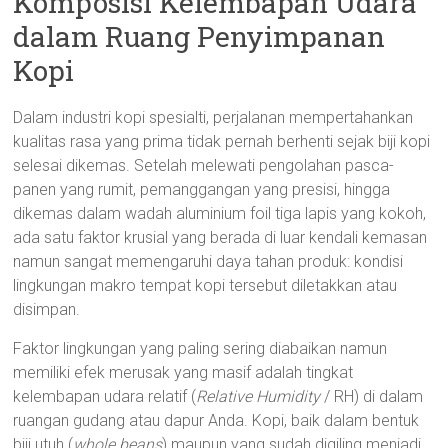
Komposisi Kelembapan Udara
dalam Ruang Penyimpanan
Kopi
Dalam industri kopi spesialti, perjalanan mempertahankan
kualitas rasa yang prima tidak pernah berhenti sejak biji kopi
selesai dikemas. Setelah melewati pengolahan pasca-
panen yang rumit, pemanggangan yang presisi, hingga
dikemas dalam wadah aluminium foil tiga lapis yang kokoh,
ada satu faktor krusial yang berada di luar kendali kemasan
namun sangat memengaruhi daya tahan produk: kondisi
lingkungan makro tempat kopi tersebut diletakkan atau
disimpan.
Faktor lingkungan yang paling sering diabaikan namun
memiliki efek merusak yang masif adalah tingkat
kelembapan udara relatif (
Relative Humidity
/ RH) di dalam
ruangan gudang atau dapur Anda. Kopi, baik dalam bentuk
biji utuh (
whole beans
) maupun yang sudah digiling menjadi