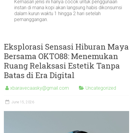
Kemasan jenis ini hanya cocok untuk penggunaan
instan di mana kopi akan langsung habis dikonsumsi
dalam kurun waktu 1 hingga 2 hari setelah
pemanggangan.
Eksplorasi Sensasi Hiburan Maya
Bersama OKTO88: Menemukan
Ruang Relaksasi Estetik Tanpa
Batas di Era Digital
xbaravecaasky@gmail.com
Uncategorized
June 15, 2026