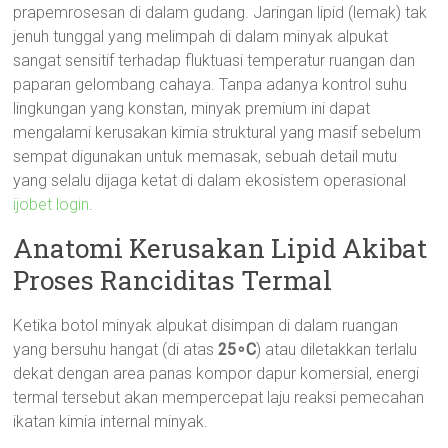
prapemrosesan di dalam gudang. Jaringan lipid (lemak) tak
jenuh tunggal yang melimpah di dalam minyak alpukat
sangat sensitif terhadap fluktuasi temperatur ruangan dan
paparan gelombang cahaya. Tanpa adanya kontrol suhu
lingkungan yang konstan, minyak premium ini dapat
mengalami kerusakan kimia struktural yang masif sebelum
sempat digunakan untuk memasak, sebuah detail mutu
yang selalu dijaga ketat di dalam ekosistem operasional
ijobet login
.
Anatomi Kerusakan Lipid Akibat
Proses Ranciditas Termal
Ketika botol minyak alpukat disimpan di dalam ruangan
yang bersuhu hangat (di atas
25∘C
) atau diletakkan terlalu
dekat dengan area panas kompor dapur komersial, energi
termal tersebut akan mempercepat laju reaksi pemecahan
ikatan kimia internal minyak.