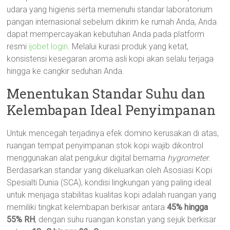
udara yang higienis serta memenuhi standar laboratorium
pangan internasional sebelum dikirim ke rumah Anda, Anda
dapat mempercayakan kebutuhan Anda pada platform
resmi
ijobet login
. Melalui kurasi produk yang ketat,
konsistensi kesegaran aroma asli kopi akan selalu terjaga
hingga ke cangkir seduhan Anda.
Menentukan Standar Suhu dan
Kelembapan Ideal Penyimpanan
Untuk mencegah terjadinya efek domino kerusakan di atas,
ruangan tempat penyimpanan stok kopi wajib dikontrol
menggunakan alat pengukur digital bernama
hygrometer
.
Berdasarkan standar yang dikeluarkan oleh Asosiasi Kopi
Spesialti Dunia (SCA), kondisi lingkungan yang paling ideal
untuk menjaga stabilitas kualitas kopi adalah ruangan yang
memiliki tingkat kelembapan berkisar antara
45% hingga
55% RH
, dengan suhu ruangan konstan yang sejuk berkisar