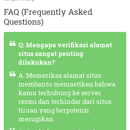
FAQ (Frequently Asked
Questions)
Q: Mengapa verifikasi alamat
situs sangat penting
dilakukan?
A: Memeriksa alamat situs
membantu memastikan bahwa
kamu terhubung ke server
resmi dan terhindar dari situs
tiruan yang berpotensi
merugikan.