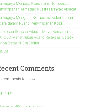
entingnya Menjaga Konsistensi Temperatur
enyimpanan Terhadap Kualitas Minyak Alpukat
entingnya Mengatur Komposisi Kelembapan
dara dalam Ruang Penyimpanan Kopi
ksplorasi Sensasi Hiburan Maya Bersama
KTO88: Menemukan Ruang Relaksasi Estetik
npa Batas di Era Digital
IO88
Recent Comments
o comments to show.
epo qris
ttps://okto88terbaru.com/