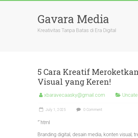
Skip
to
Gavara Media
content
Kreativitas Tanpa Batas di Era Digital
5 Cara Kreatif Meroketk
Visual yang Keren!
xbaravecaasky@gmail.com
Uncate
July 1, 2025
0 Comment
“`html
Branding digital, desain media, konten visual,