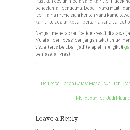
Pastikan design media yang kamu pilih tidak h
pengalaman pengguna. Desain yang intuitif d
lebih lama menjelajahi konten yang kamu tawar
kamu, itu adalah kesan pertama yang sangat p
Dengan menerapkan ide-ide kreatif di atas, dij
Mulailah berinovasi dan jangan takut untuk men
visual terus berubah, jadi tetaplah mengikuti
ga
pemasaran kreatif!
“`
←
Berkreasi Tanpa Batas: Menelusuri Tren Brand
Mengubah Ide Jadi Magnet:
Leave a Reply