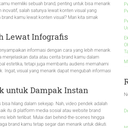
kamu memiliki sebuah brand, penting untuk bisa menarik
P
 inovatif, salah satunya lewat konten visual yang
P
 brand kamu lewat konten visual? Mari kita simak
P
U
h Lewat Infografis
E
O
menyampaikan informasi dengan cara yang lebih menarik.
Ta
 menjelaskan data atau cerita brand kamu dalam
M
soal estetika, tetapi juga membantu audiens memahami
k. Ingat, visual yang menarik dapat mengubah informasi
k untuk Dampak Instan
N
ns bisa hilang dalam sekejap. Nah, video pendek adalah
aik itu di platform media sosial atau website brand
D
 lebih terlibat. Mulai dari behind-the-scenes hingga
jaga brand kamu tetap segar dan menarik untuk diikuti.
h