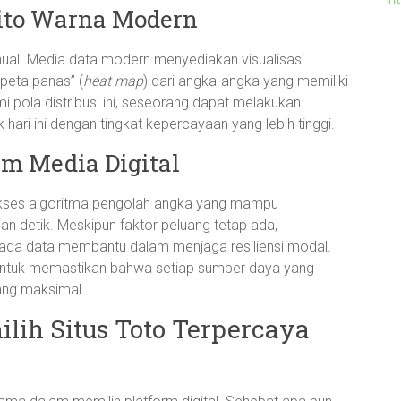
aito Warna Modern
anual. Media data modern menyediakan visualisasi
“peta panas” (
heat map
) dari angka-angka yang memiliki
 pola distribusi ini, seseorang dapat melakukan
k hari ini dengan tingkat kepercayaan yang lebih tinggi.
lam Media Digital
akses algoritma pengolah angka yang mampu
n detik. Meskipun faktor peluang tetap ada,
ada data membantu dalam menjaga resiliensi modal.
i untuk memastikan bahwa setiap sumber daya yang
ang maksimal.
ilih Situs Toto Terpercaya