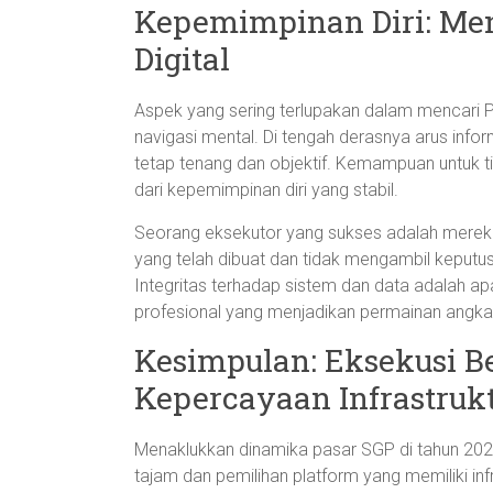
Kepemimpinan Diri: Men
Digital
Aspek yang sering terlupakan dalam mencari P
navigasi mental. Di tengah derasnya arus info
tetap tenang dan objektif. Kemampuan untuk 
dari kepemimpinan diri yang stabil.
Seorang eksekutor yang sukses adalah mere
yang telah dibuat dan tidak mengambil keputu
Integritas terhadap sistem dan data adalah
profesional yang menjadikan permainan angka se
Kesimpulan: Eksekusi Be
Kepercayaan Infrastruk
Menaklukkan dinamika pasar SGP di tahun 202
tajam dan pemilihan platform yang memiliki 