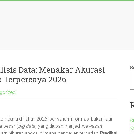
lisis Data: Menakar Akurasi
S
to Terpercaya 2026
gorized
embang di tahun 2026, penyajian informasi bukan lagi
S
a besar (
big data
) yang diubah menjadi wawasan
K
ndustri hiburan angka, di mana pencarian terhadap
Prediksi