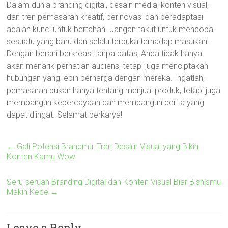
Dalam dunia branding digital, desain media, konten visual,
dan tren pemasaran kreatif, berinovasi dan beradaptasi
adalah kunci untuk bertahan. Jangan takut untuk mencoba
sesuatu yang baru dan selalu terbuka terhadap masukan.
Dengan berani berkreasi tanpa batas, Anda tidak hanya
akan menarik perhatian audiens, tetapi juga menciptakan
hubungan yang lebih berharga dengan mereka. Ingatlah,
pemasaran bukan hanya tentang menjual produk, tetapi juga
membangun kepercayaan dan membangun cerita yang
dapat diingat. Selamat berkarya!
←
Gali Potensi Brandmu: Tren Desain Visual yang Bikin
Konten Kamu Wow!
Seru-seruan Branding Digital dan Konten Visual Biar Bisnismu
Makin Kece
→
Leave a Reply