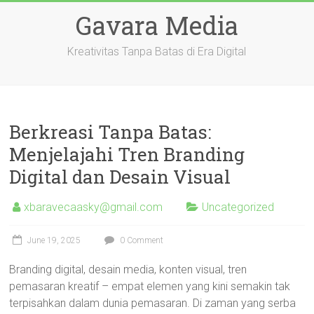
Skip
Gavara Media
to
content
Kreativitas Tanpa Batas di Era Digital
Berkreasi Tanpa Batas:
Menjelajahi Tren Branding
Digital dan Desain Visual
xbaravecaasky@gmail.com
Uncategorized
June 19, 2025
0 Comment
Branding digital, desain media, konten visual, tren
pemasaran kreatif – empat elemen yang kini semakin tak
terpisahkan dalam dunia pemasaran. Di zaman yang serba