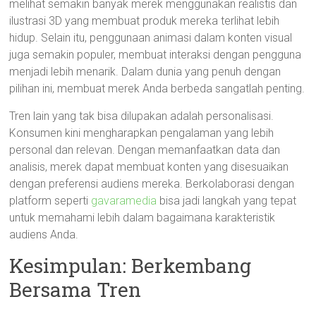
melihat semakin banyak merek menggunakan realistis dan
ilustrasi 3D yang membuat produk mereka terlihat lebih
hidup. Selain itu, penggunaan animasi dalam konten visual
juga semakin populer, membuat interaksi dengan pengguna
menjadi lebih menarik. Dalam dunia yang penuh dengan
pilihan ini, membuat merek Anda berbeda sangatlah penting.
Tren lain yang tak bisa dilupakan adalah personalisasi.
Konsumen kini mengharapkan pengalaman yang lebih
personal dan relevan. Dengan memanfaatkan data dan
analisis, merek dapat membuat konten yang disesuaikan
dengan preferensi audiens mereka. Berkolaborasi dengan
platform seperti
gavaramedia
bisa jadi langkah yang tepat
untuk memahami lebih dalam bagaimana karakteristik
audiens Anda.
Kesimpulan: Berkembang
Bersama Tren