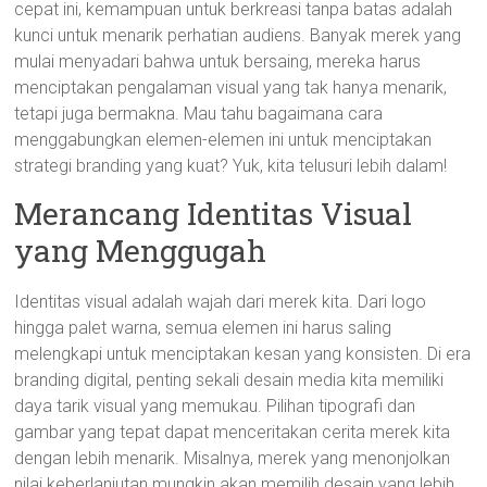
cepat ini, kemampuan untuk berkreasi tanpa batas adalah
kunci untuk menarik perhatian audiens. Banyak merek yang
mulai menyadari bahwa untuk bersaing, mereka harus
menciptakan pengalaman visual yang tak hanya menarik,
tetapi juga bermakna. Mau tahu bagaimana cara
menggabungkan elemen-elemen ini untuk menciptakan
strategi branding yang kuat? Yuk, kita telusuri lebih dalam!
Merancang Identitas Visual
yang Menggugah
Identitas visual adalah wajah dari merek kita. Dari logo
hingga palet warna, semua elemen ini harus saling
melengkapi untuk menciptakan kesan yang konsisten. Di era
branding digital, penting sekali desain media kita memiliki
daya tarik visual yang memukau. Pilihan tipografi dan
gambar yang tepat dapat menceritakan cerita merek kita
dengan lebih menarik. Misalnya, merek yang menonjolkan
nilai keberlanjutan mungkin akan memilih desain yang lebih