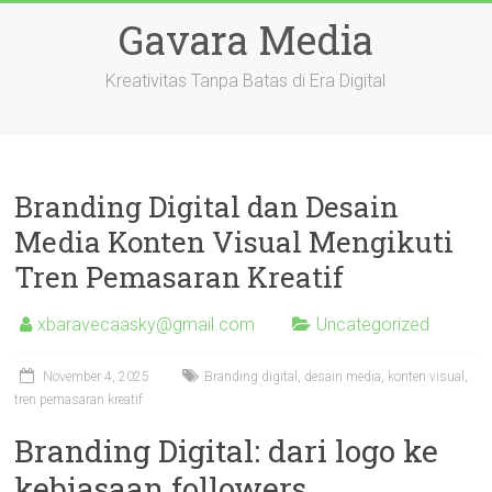
Skip
Gavara Media
to
content
Kreativitas Tanpa Batas di Era Digital
Branding Digital dan Desain
Media Konten Visual Mengikuti
Tren Pemasaran Kreatif
xbaravecaasky@gmail.com
Uncategorized
November 4, 2025
Branding digital, desain media, konten visual,
tren pemasaran kreatif
Branding Digital: dari logo ke
kebiasaan followers