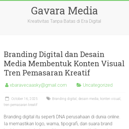
Skip
Gavara Media
to
content
Kreativitas Tanpa Batas di Era Digital
Branding Digital dan Desain
Media Membentuk Konten Visual
Tren Pemasaran Kreatif
xbaravecaasky@gmail.com
Uncategorized
October 16, 2025
Branding digital, desain media, konten visual,
tren pemasaran kreatif
Branding digital itu seperti DNA perusahaan di dunia online.
Ia memastikan logo, warna, tipografi, dan suara brand