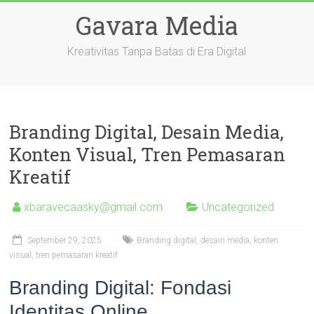
Skip
Gavara Media
to
content
Kreativitas Tanpa Batas di Era Digital
Branding Digital, Desain Media,
Konten Visual, Tren Pemasaran
Kreatif
xbaravecaasky@gmail.com
Uncategorized
September 29, 2025
Branding digital, desain media, konten
visual, tren pemasaran kreatif
Branding Digital: Fondasi
Identitas Online