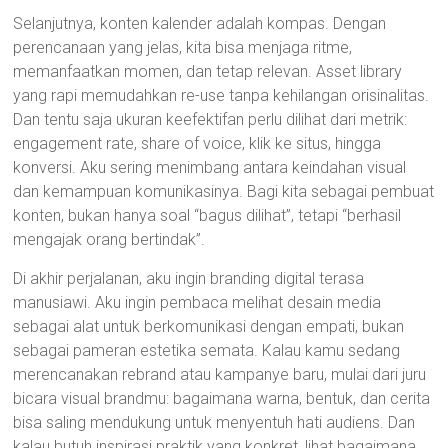
Selanjutnya, konten kalender adalah kompas. Dengan
perencanaan yang jelas, kita bisa menjaga ritme,
memanfaatkan momen, dan tetap relevan. Asset library
yang rapi memudahkan re-use tanpa kehilangan orisinalitas.
Dan tentu saja ukuran keefektifan perlu dilihat dari metrik:
engagement rate, share of voice, klik ke situs, hingga
konversi. Aku sering menimbang antara keindahan visual
dan kemampuan komunikasinya. Bagi kita sebagai pembuat
konten, bukan hanya soal “bagus dilihat”, tetapi “berhasil
mengajak orang bertindak”.
Di akhir perjalanan, aku ingin branding digital terasa
manusiawi. Aku ingin pembaca melihat desain media
sebagai alat untuk berkomunikasi dengan empati, bukan
sebagai pameran estetika semata. Kalau kamu sedang
merencanakan rebrand atau kampanye baru, mulai dari juru
bicara visual brandmu: bagaimana warna, bentuk, dan cerita
bisa saling mendukung untuk menyentuh hati audiens. Dan
kalau butuh inspirasi praktik yang konkret, lihat bagaimana