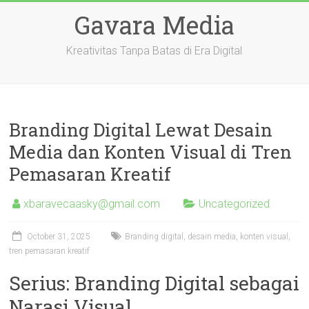
Skip
Gavara Media
to
content
Kreativitas Tanpa Batas di Era Digital
Branding Digital Lewat Desain
Media dan Konten Visual di Tren
Pemasaran Kreatif
xbaravecaasky@gmail.com
Uncategorized
October 31, 2025
Branding digital, desain media, konten visual,
tren pemasaran kreatif
Serius: Branding Digital sebagai
Narasi Visual