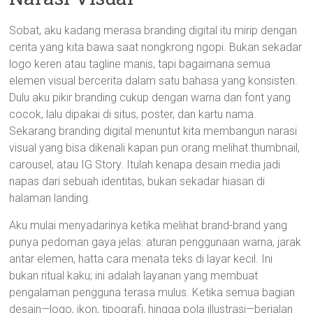
Sobat, aku kadang merasa branding digital itu mirip dengan
cerita yang kita bawa saat nongkrong ngopi. Bukan sekadar
logo keren atau tagline manis, tapi bagaimana semua
elemen visual bercerita dalam satu bahasa yang konsisten.
Dulu aku pikir branding cukup dengan warna dan font yang
cocok, lalu dipakai di situs, poster, dan kartu nama.
Sekarang branding digital menuntut kita membangun narasi
visual yang bisa dikenali kapan pun orang melihat thumbnail,
carousel, atau IG Story. Itulah kenapa desain media jadi
napas dari sebuah identitas, bukan sekadar hiasan di
halaman landing.
Aku mulai menyadarinya ketika melihat brand-brand yang
punya pedoman gaya jelas: aturan penggunaan warna, jarak
antar elemen, hatta cara menata teks di layar kecil. Ini
bukan ritual kaku; ini adalah layanan yang membuat
pengalaman pengguna terasa mulus. Ketika semua bagian
desain—logo, ikon, tipografi, hingga pola illustrasi—berjalan