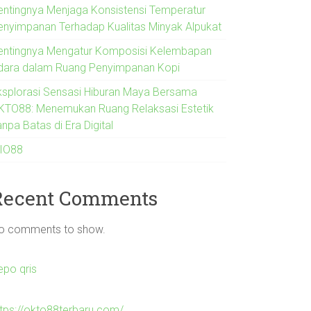
entingnya Menjaga Konsistensi Temperatur
enyimpanan Terhadap Kualitas Minyak Alpukat
entingnya Mengatur Komposisi Kelembapan
dara dalam Ruang Penyimpanan Kopi
ksplorasi Sensasi Hiburan Maya Bersama
KTO88: Menemukan Ruang Relaksasi Estetik
npa Batas di Era Digital
IO88
Recent Comments
o comments to show.
epo qris
ttps://okto88terbaru.com/