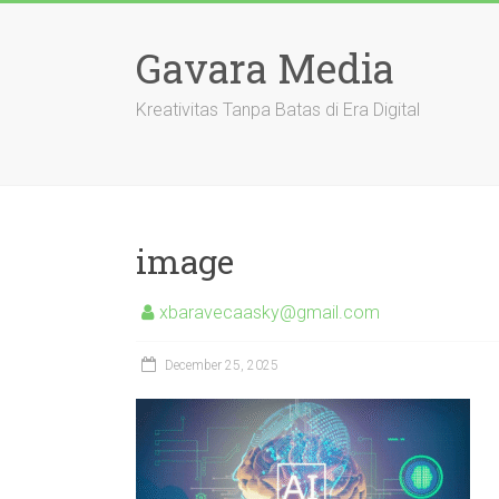
Skip
to
Gavara Media
content
Kreativitas Tanpa Batas di Era Digital
image
xbaravecaasky@gmail.com
December 25, 2025