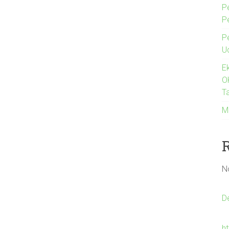
P
P
P
U
E
O
Ta
M
N
D
h