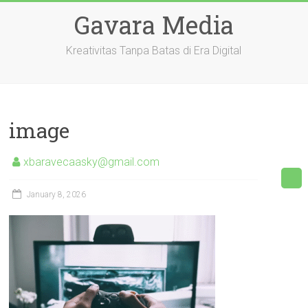
Skip
Gavara Media
to
content
Kreativitas Tanpa Batas di Era Digital
image
xbaravecaasky@gmail.com
January 8, 2026