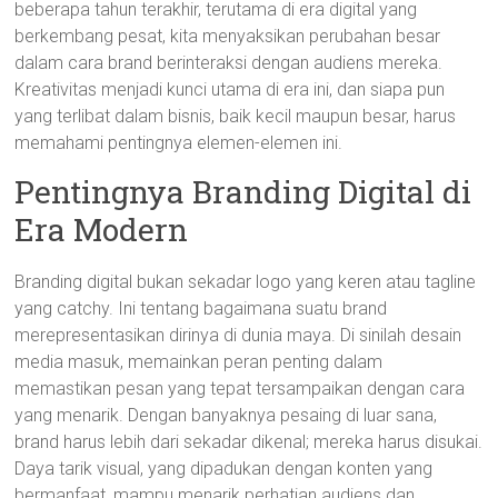
beberapa tahun terakhir, terutama di era digital yang
berkembang pesat, kita menyaksikan perubahan besar
dalam cara brand berinteraksi dengan audiens mereka.
Kreativitas menjadi kunci utama di era ini, dan siapa pun
yang terlibat dalam bisnis, baik kecil maupun besar, harus
memahami pentingnya elemen-elemen ini.
Pentingnya Branding Digital di
Era Modern
Branding digital bukan sekadar logo yang keren atau tagline
yang catchy. Ini tentang bagaimana suatu brand
merepresentasikan dirinya di dunia maya. Di sinilah desain
media masuk, memainkan peran penting dalam
memastikan pesan yang tepat tersampaikan dengan cara
yang menarik. Dengan banyaknya pesaing di luar sana,
brand harus lebih dari sekadar dikenal; mereka harus disukai.
Daya tarik visual, yang dipadukan dengan konten yang
bermanfaat, mampu menarik perhatian audiens dan