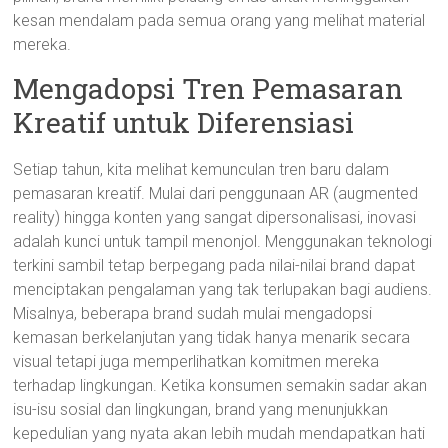
kesan mendalam pada semua orang yang melihat material
mereka.
Mengadopsi Tren Pemasaran
Kreatif untuk Diferensiasi
Setiap tahun, kita melihat kemunculan tren baru dalam
pemasaran kreatif. Mulai dari penggunaan AR (augmented
reality) hingga konten yang sangat dipersonalisasi, inovasi
adalah kunci untuk tampil menonjol. Menggunakan teknologi
terkini sambil tetap berpegang pada nilai-nilai brand dapat
menciptakan pengalaman yang tak terlupakan bagi audiens.
Misalnya, beberapa brand sudah mulai mengadopsi
kemasan berkelanjutan yang tidak hanya menarik secara
visual tetapi juga memperlihatkan komitmen mereka
terhadap lingkungan. Ketika konsumen semakin sadar akan
isu-isu sosial dan lingkungan, brand yang menunjukkan
kepedulian yang nyata akan lebih mudah mendapatkan hati