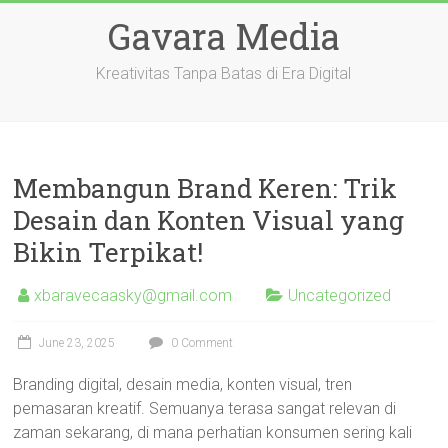
Skip
Gavara Media
to
content
Kreativitas Tanpa Batas di Era Digital
Membangun Brand Keren: Trik
Desain dan Konten Visual yang
Bikin Terpikat!
xbaravecaasky@gmail.com
Uncategorized
June 23, 2025
0 Comment
Branding digital, desain media, konten visual, tren
pemasaran kreatif. Semuanya terasa sangat relevan di
zaman sekarang, di mana perhatian konsumen sering kali