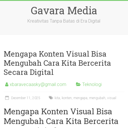
Skip
Gavara Media
to
content
Kreativitas Tanpa Batas di Era Digital
Mengapa Konten Visual Bisa
Mengubah Cara Kita Bercerita
Secara Digital
xbaravecaasky@gmail.com
Teknologi
December 11, 2025
kita
,
konten
,
mengapa
,
mengubah
,
visual
Mengapa Konten Visual Bisa
Mengubah Cara Kita Bercerita