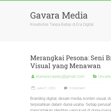
Skip
to
Gavara Media
content
Kreativitas Tanpa Batas di Era Digital
Merangkai Pesona: Seni B
Visual yang Menawan
xbaravecaasky@gmail.com
Uncate
June 27, 2025
0 Comment
Branding digital, desain media, konten visual, 
terpisahkan dalam dunia usaha. Setiap perusah
menciptakan identitas yang kuat di dunia maya.