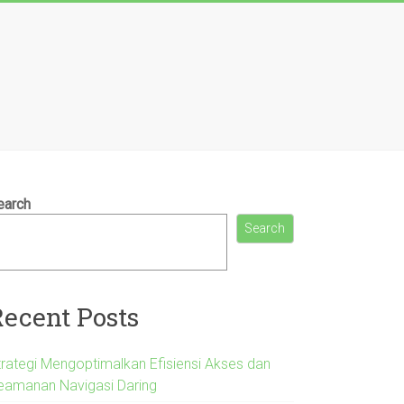
earch
Search
Recent Posts
trategi Mengoptimalkan Efisiensi Akses dan
eamanan Navigasi Daring