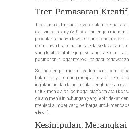
Tren Pemasaran Kreatif
Tidak ada akhir bagi inovasi dalam pemasaran.
dan virtual reality (VR) saat ini tengah menc
produk kita hanya lewat smartphone mereka! I
membawa branding digital kita ke level yang leb
yang lebih relatable juga sedang naik daun. Ja
perubahan ini agar merek kita tidak terlewat z
Seiring dengan munculnya tren baru, penting ba
bukan hanya tentang menjual, tetapi mencip
inginkan adalah kunci untuk menghadirkan desa
untuk menjelajahi berbagai platform atau kons
dalam menjalin hubungan yang lebih dekat den
menjadi sumber yang berharga untuk mendapa
efektif.
Kesimpulan: Merangkai