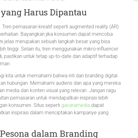
 yang Harus Dipantau
 Tren pemasaran kreatif seperti augmented reality (AR)
uri perhatian. Bayangkan jika konsumen dapat mencoba
ni jelas merupakan sebuah langkah besar yang bisa
ih tinggi. Selain itu, tren menggunakan mikro-influencer
di, pastikan untuk tetap up-to-date dan adaptif terhadap
aman.
gi kita untuk memahami bahwa inti dari branding digital
takan hubungan. Memahami audiens dan apa yang mereka
in media dan konten visual yang relevan. Jangan ragu
ultan pemasaran untuk mendapatkan inspirasi lebih
gan konsumen. Situs seperti
gavaramedia
dapat
tkan inspirasi dalam menciptakan kampanye yang
 Pesona dalam Branding