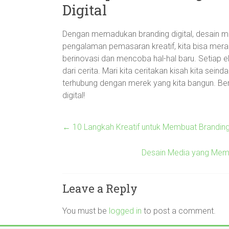
Digital
Dengan memadukan branding digital, desain me
pengalaman pemasaran kreatif, kita bisa mera
berinovasi dan mencoba hal-hal baru. Setiap 
dari cerita. Mari kita ceritakan kisah kita sei
terhubung dengan merek yang kita bangun. Ber
digital!
←
10 Langkah Kreatif untuk Membuat Branding
Desain Media yang Memi
Leave a Reply
You must be
logged in
to post a comment.