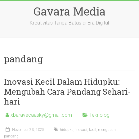
Skip
Gavara Media
to
content
Kreativitas Tanpa Batas di Era Digital
pandang
Inovasi Kecil Dalam Hidupku:
Mengubah Cara Pandang Sehari-
hari
xbaravecaasky@gmail.com
Teknologi
November 23, 2025
hidupku
,
inovasi
,
kecil
,
mengubah
,
pandang