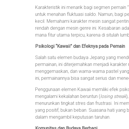
Karakteristik ini menarik bagi segmen pemain 
untuk menahan fluktuasi saldo. Namun, bagi p
kecil. Memahami karakter mesin sangat penting
rendah dengan mesin genre ini. Kesabaran a
mana fitur utama terpicu, karena di situlah l
Psikologi “Kawaii” dan Efeknya pada Pemain
Salah satu elemen budaya Jepang yang mendu
permainan, ini diterjemahkan menjadi karakte
menggemaskan, dan warna-warna pastel yang ce
ini, permainannya bisa sangat serius dan men
Penggunaan elemen Kawaii memiliki efek psik
mengalami kekalahan beruntun (
losing streak
)
menurunkan tingkat stres dan frustrasi. Ini m
yang positif, bukan beban. Suasana hati yang b
dalam mengambil keputusan taruhan.
Komunitas dan Budaya Berbagi