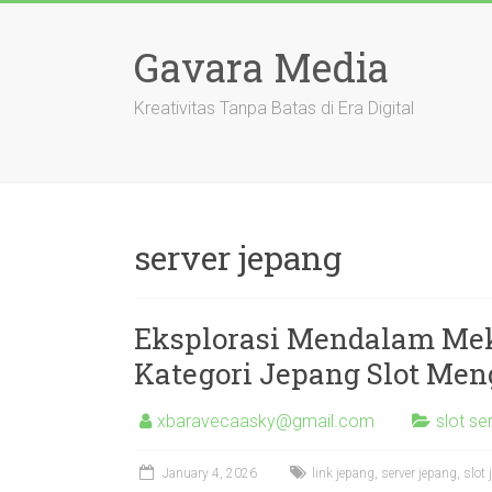
Skip
to
Gavara Media
content
Kreativitas Tanpa Batas di Era Digital
server jepang
Eksplorasi Mendalam Me
Kategori Jepang Slot Meng
xbaravecaasky@gmail.com
slot se
January 4, 2026
link jepang
,
server jepang
,
slot