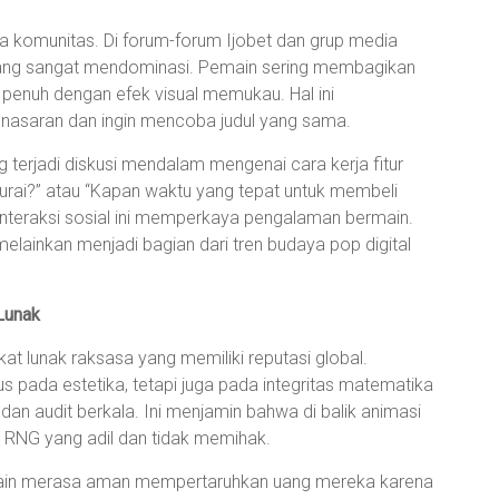
nya komunitas. Di forum-forum Ijobet dan grup media
pang sangat mendominasi. Pemain sering membagikan
enuh dengan efek visual memukau. Hal ini
penasaran dan ingin mencoba judul yang sama.
ng terjadi diskusi mendalam mengenai cara kerja fitur
rai?” atau “Kapan waktu yang tepat untuk membeli
 Interaksi sosial ini memperkaya pengalaman bermain.
melainkan menjadi bagian dari tren budaya pop digital
Lunak
t lunak raksasa yang memiliki reputasi global.
s pada estetika, tetapi juga pada integritas matematika
dan audit berkala. Ini menjamin bahwa di balik animasi
n RNG yang adil dan tidak memihak.
main merasa aman mempertaruhkan uang mereka karena