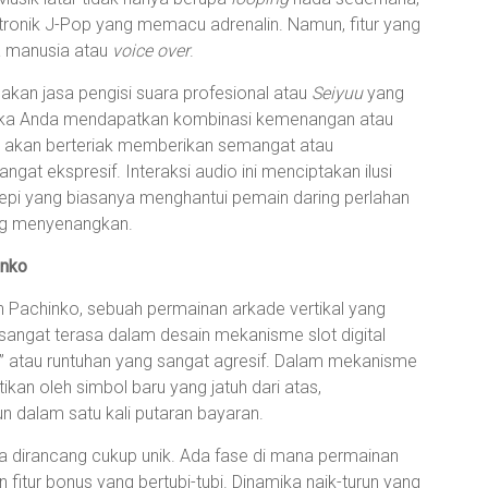
tronik J-Pop yang memacu adrenalin. Namun, fitur yang
 manusia atau
voice over
.
kan jasa pengisi suara profesional atau
Seiyuu
yang
Ketika Anda mendapatkan kombinasi kemenangan atau
n akan berteriak memberikan semangat atau
at ekspresif. Interaksi audio ini menciptakan ilusi
pi yang biasanya menghantui pemain daring perlahan
ang menyenangkan.
inko
 Pachinko, sebuah permainan arkade vertikal yang
 sangat terasa dalam desain mekanisme slot digital
g” atau runtuhan yang sangat agresif. Dalam mekanisme
kan oleh simbol baru yang jatuh dari atas,
 dalam satu kali putaran bayaran.
sanya dirancang cukup unik. Ada fase di mana permainan
fitur bonus yang bertubi-tubi. Dinamika naik-turun yang