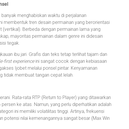
nsel
 banyak menghabiskan waktu di perjalanan
i membentuk tren desain permainan yang berorientasi
t (vertikal). Berbeda dengan permainan lama yang
p, mayoritas permainan dalam genre ini didesain
isi tegak.
auan ibu jari. Grafis dan teks tetap terlihat tajam dan
e-first experience
ini sangat cocok dengan kebiasaan
akses Ijobet melalui ponsel pintar. Kenyamanan
g tidak membuat tangan cepat lelah.
berani. Rata-rata RTP (Return to Player) yang ditawarkan
6 persen ke atas. Namun, yang perlu diperhatikan adalah
egori ini memiliki volatilitas tinggi. Artinya, frekuensi
un potensi nilai kemenangannya sangat besar (Max Win