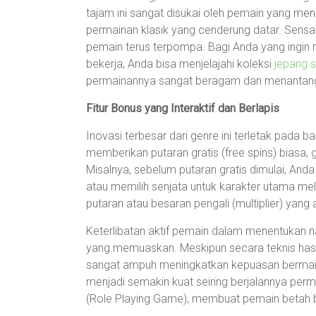
tajam ini sangat disukai oleh pemain yang menc
permainan klasik yang cenderung datar. Sensa
pemain terus terpompa. Bagi Anda yang ingin
bekerja, Anda bisa menjelajahi koleksi
jepang s
permainannya sangat beragam dan menantan
Fitur Bonus yang Interaktif dan Berlapis
Inovasi terbesar dari genre ini terletak pada
memberikan putaran gratis (free spins) biasa, 
Misalnya, sebelum putaran gratis dimulai, Anda 
atau memilih senjata untuk karakter utama me
putaran atau besaran pengali (multiplier) yan
Keterlibatan aktif pemain dalam menentukan n
yang memuaskan. Meskipun secara teknis hasil ak
sangat ampuh meningkatkan kepuasan bermain. F
menjadi semakin kuat seiring berjalannya per
(Role Playing Game), membuat pemain betah be