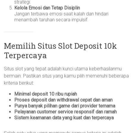
strategi.
Kelola Emosi dan Tetap Disiplin
Jangan terbawa emosi saat kalah dan hindari
menambah taruhan secara impulsif.
Memilih Situs Slot Deposit 10k
Terpercaya
Situs slot yang tepat adalah kunci utama keberhasilanmu
bermain. Pastikan situs yang kamu pilih memenuhi beberapa
kriteria berikut:
Minimal deposit 10 ribu rupiah
Proses deposit dan withdrawal cepat dan aman
Punya banyak pilihan game dari provider ternama
Pelayanan customer service responsif dan ramah
Sistem keamanan data yang kuat dan terpercaya