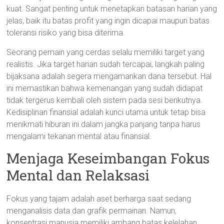
kuat. Sangat penting untuk menetapkan batasan harian yang
jelas, baik itu batas profit yang ingin dicapai maupun batas
toleransi risiko yang bisa diterima.
Seorang pemain yang cerdas selalu memiliki target yang
realistis. Jika target harian sudah tercapai, langkah paling
bijaksana adalah segera mengamankan dana tersebut. Hal
ini memastikan bahwa kemenangan yang sudah didapat
tidak tergerus kembali oleh sistem pada sesi berikutnya.
Kedisiplinan finansial adalah kunci utama untuk tetap bisa
menikmati hiburan ini dalam jangka panjang tanpa harus
mengalami tekanan mental atau finansial.
Menjaga Keseimbangan Fokus
Mental dan Relaksasi
Fokus yang tajam adalah aset berharga saat sedang
menganalisis data dan grafik permainan. Namun,
konsentrasi manusia memiliki ambang batas kelelahan