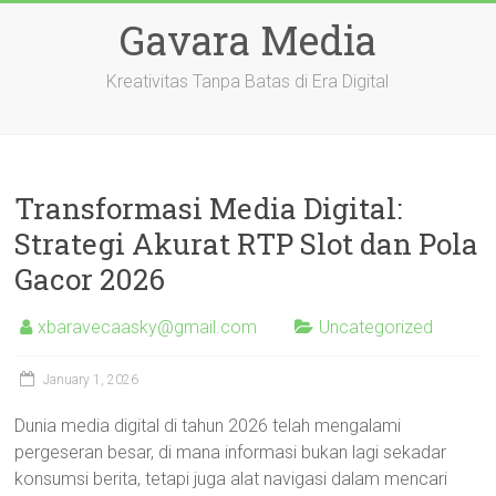
Skip
Gavara Media
to
content
Kreativitas Tanpa Batas di Era Digital
Transformasi Media Digital:
Strategi Akurat RTP Slot dan Pola
Gacor 2026
xbaravecaasky@gmail.com
Uncategorized
January 1, 2026
Dunia media digital di tahun 2026 telah mengalami
pergeseran besar, di mana informasi bukan lagi sekadar
konsumsi berita, tetapi juga alat navigasi dalam mencari