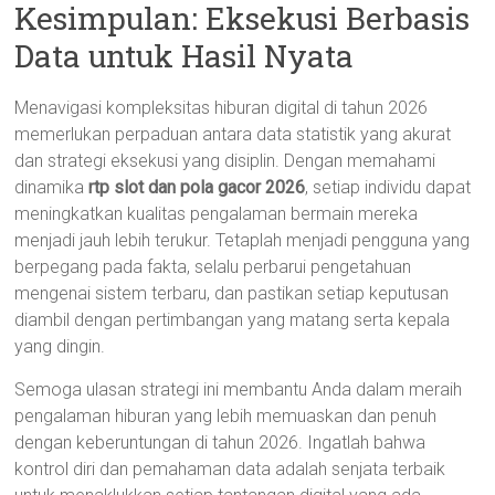
Kesimpulan: Eksekusi Berbasis
Data untuk Hasil Nyata
Menavigasi kompleksitas hiburan digital di tahun 2026
memerlukan perpaduan antara data statistik yang akurat
dan strategi eksekusi yang disiplin. Dengan memahami
dinamika
rtp slot dan pola gacor 2026
, setiap individu dapat
meningkatkan kualitas pengalaman bermain mereka
menjadi jauh lebih terukur. Tetaplah menjadi pengguna yang
berpegang pada fakta, selalu perbarui pengetahuan
mengenai sistem terbaru, dan pastikan setiap keputusan
diambil dengan pertimbangan yang matang serta kepala
yang dingin.
Semoga ulasan strategi ini membantu Anda dalam meraih
pengalaman hiburan yang lebih memuaskan dan penuh
dengan keberuntungan di tahun 2026. Ingatlah bahwa
kontrol diri dan pemahaman data adalah senjata terbaik