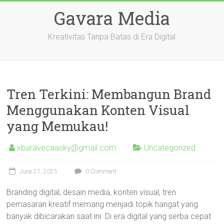
Skip
Gavara Media
to
content
Kreativitas Tanpa Batas di Era Digital
Tren Terkini: Membangun Brand
Menggunakan Konten Visual
yang Memukau!
xbaravecaasky@gmail.com
Uncategorized
June 27, 2025
0 Comment
Branding digital, desain media, konten visual, tren
pemasaran kreatif memang menjadi topik hangat yang
banyak dibicarakan saat ini. Di era digital yang serba cepat