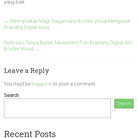
yang baik.
←
Menciptakan Magi: Bagaimana Konten Visual Mengubah
Branding Digital Anda
Berkreasi Tanpa Batas: Menyelami Tren Branding Digital dan
Konten Visual
→
Leave a Reply
You must be
logged in
to post a comment.
Search
Search
Recent Posts