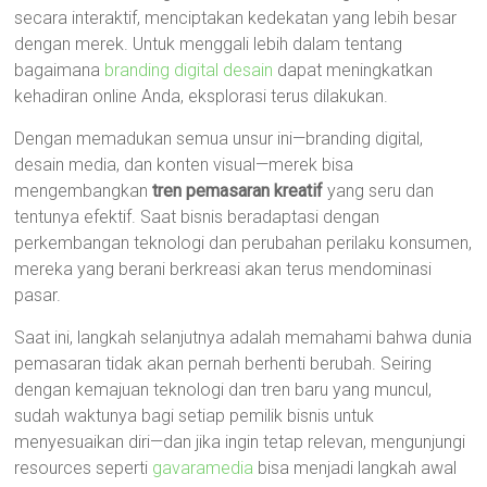
secara interaktif, menciptakan kedekatan yang lebih besar
dengan merek. Untuk menggali lebih dalam tentang
bagaimana
branding digital desain
dapat meningkatkan
kehadiran online Anda, eksplorasi terus dilakukan.
Dengan memadukan semua unsur ini—branding digital,
desain media, dan konten visual—merek bisa
mengembangkan
tren pemasaran kreatif
yang seru dan
tentunya efektif. Saat bisnis beradaptasi dengan
perkembangan teknologi dan perubahan perilaku konsumen,
mereka yang berani berkreasi akan terus mendominasi
pasar.
Saat ini, langkah selanjutnya adalah memahami bahwa dunia
pemasaran tidak akan pernah berhenti berubah. Seiring
dengan kemajuan teknologi dan tren baru yang muncul,
sudah waktunya bagi setiap pemilik bisnis untuk
menyesuaikan diri—dan jika ingin tetap relevan, mengunjungi
resources seperti
gavaramedia
bisa menjadi langkah awal