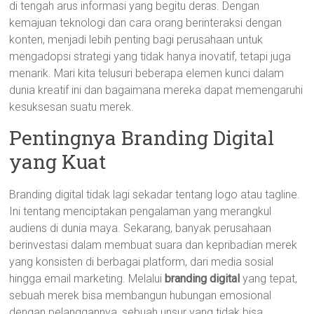
di tengah arus informasi yang begitu deras. Dengan
kemajuan teknologi dan cara orang berinteraksi dengan
konten, menjadi lebih penting bagi perusahaan untuk
mengadopsi strategi yang tidak hanya inovatif, tetapi juga
menarik. Mari kita telusuri beberapa elemen kunci dalam
dunia kreatif ini dan bagaimana mereka dapat memengaruhi
kesuksesan suatu merek.
Pentingnya Branding Digital
yang Kuat
Branding digital tidak lagi sekadar tentang logo atau tagline.
Ini tentang menciptakan pengalaman yang merangkul
audiens di dunia maya. Sekarang, banyak perusahaan
berinvestasi dalam membuat suara dan kepribadian merek
yang konsisten di berbagai platform, dari media sosial
hingga email marketing. Melalui
branding digital
yang tepat,
sebuah merek bisa membangun hubungan emosional
dengan pelanggannya, sebuah unsur yang tidak bisa