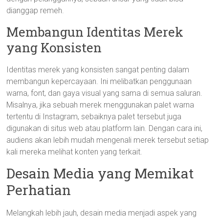
dianggap remeh.
Membangun Identitas Merek
yang Konsisten
Identitas merek yang konsisten sangat penting dalam
membangun kepercayaan. Ini melibatkan penggunaan
warna, font, dan gaya visual yang sama di semua saluran.
Misalnya, jika sebuah merek menggunakan palet warna
tertentu di Instagram, sebaiknya palet tersebut juga
digunakan di situs web atau platform lain. Dengan cara ini,
audiens akan lebih mudah mengenali merek tersebut setiap
kali mereka melihat konten yang terkait.
Desain Media yang Memikat
Perhatian
Melangkah lebih jauh, desain media menjadi aspek yang