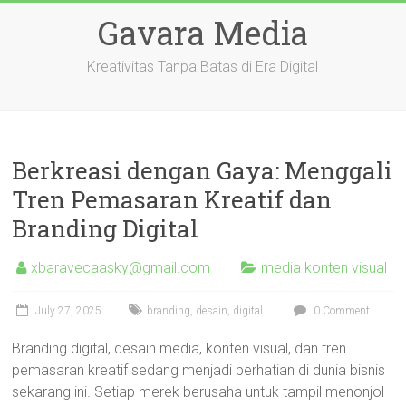
Skip
Gavara Media
to
content
Kreativitas Tanpa Batas di Era Digital
Berkreasi dengan Gaya: Menggali
Tren Pemasaran Kreatif dan
Branding Digital
xbaravecaasky@gmail.com
media konten visual
July 27, 2025
branding
,
desain
,
digital
0 Comment
Branding digital, desain media, konten visual, dan tren
pemasaran kreatif sedang menjadi perhatian di dunia bisnis
sekarang ini. Setiap merek berusaha untuk tampil menonjol