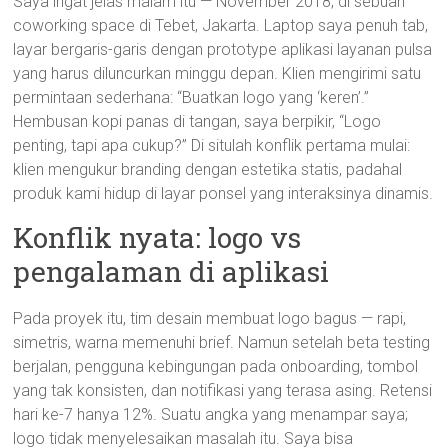
Saya ingat jelas malam itu — November 2018, di sebuah
coworking space di Tebet, Jakarta. Laptop saya penuh tab,
layar bergaris-garis dengan prototype aplikasi layanan pulsa
yang harus diluncurkan minggu depan. Klien mengirimi satu
permintaan sederhana: “Buatkan logo yang ‘keren’.”
Hembusan kopi panas di tangan, saya berpikir, “Logo
penting, tapi apa cukup?” Di situlah konflik pertama mulai:
klien mengukur branding dengan estetika statis, padahal
produk kami hidup di layar ponsel yang interaksinya dinamis.
Konflik nyata: logo vs
pengalaman di aplikasi
Pada proyek itu, tim desain membuat logo bagus — rapi,
simetris, warna memenuhi brief. Namun setelah beta testing
berjalan, pengguna kebingungan pada onboarding, tombol
yang tak konsisten, dan notifikasi yang terasa asing. Retensi
hari ke-7 hanya 12%. Suatu angka yang menampar saya;
logo tidak menyelesaikan masalah itu. Saya bisa