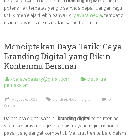
kreativitas Anda dalam dunia
branding digital
dan lihat
potensi tak terbatas yang bisa Anda capai! Jangan ragu
untuk menjelajahi lebih banyak di
gavaramedia
, tempat di
mana inovasi dan kreativitas saling bertemu.
Menciptakan Daya Tarik: Gaya
Branding Digital yang Bikin
Kontenmu Bersinar
xbaravecaasky@gmail.com
visual tren
pemasaran
August 6, 2025
branding
,
desain
,
digital
0
Comment
Dalam era digital saat ini,
branding digital
telah menjadi
suatu keharusan bagi setiap bisnis yang ingin menonjol di
pasar yang sangat kompetitif. Menurut tren terbaru dalam