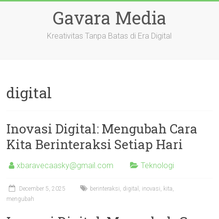
Skip
Gavara Media
to
content
Kreativitas Tanpa Batas di Era Digital
digital
Inovasi Digital: Mengubah Cara
Kita Berinteraksi Setiap Hari
xbaravecaasky@gmail.com
Teknologi
December 5, 2025
berinteraksi
,
digital
,
inovasi
,
kita
,
mengubah