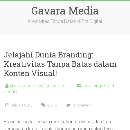
Skip
Gavara Media
to
content
Kreativitas Tanpa Batas di Era Digital
Jelajahi Dunia Branding:
Kreativitas Tanpa Batas dalam
Konten Visual!
xbaravecaasky@gmail.com
branding digital
desain
July 10, 2025
4
,
5
,
6
0 Comment
Branding digital, desain media, konten visual, dan tren
pemasaran kreatif adalah komponen yang saling terkait