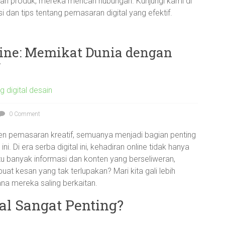
ari produk, mereka mencari hubungan. Kunjungi kami di
 dan tips tentang pemasaran digital yang efektif.
ine: Memikat Dunia dengan
f
g digital desain
0 Comment
 tren pemasaran kreatif, semuanya menjadi bagian penting
i. Di era serba digital ini, kehadiran online tidak hanya
tu banyak informasi dan konten yang berseliweran,
t kesan yang tak terlupakan? Mari kita gali lebih
na mereka saling berkaitan.
al Sangat Penting?