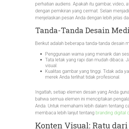
perhatian audiens. Apakah itu gambar, video, 
dengan pemikiran yang cermat. Selain menjad
menjelaskan pesan Anda dengan lebih jelas dan
Tanda-Tanda Desain Medi
Berikut adalah beberapa tanda-tanda desain 
Penggunaan warna yang menarik dan ses
Tata letak yang rapi dan mudah dibaca. 
visual.
Kualitas gambar yang tinggi. Tidak ada 
merek Anda terlihat tidak profesional.
Ingatlah, setiap elemen desain yang Anda gun
bahwa semua elemen ini menciptakan pengal
Anda. Untuk memahami lebih dalam tentang ca
membaca lebih lanjut tentang
branding digital 
Konten Visual: Ratu dar