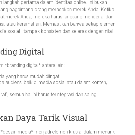
 langkah pertama dalam identitas online. Ini bukan
entang bagaimana orang merasakan merek Anda. Ketika
hat merek Anda, mereka harus langsung mengenal dan
si, atau keramahan. Memastikan bahwa setiap elemen
dia sosial—tampak konsisten dan selaras dengan nilai
ing Digital
*branding digital* antara lain:
nda yang harus mudah diingat.
a audiens, baik di media sosial atau dalam konten,
rafi, semua hal ini harus terintegrasi dan saling
kan Daya Tarik Visual
 *desain media* menjadi elemen krusial dalam menarik