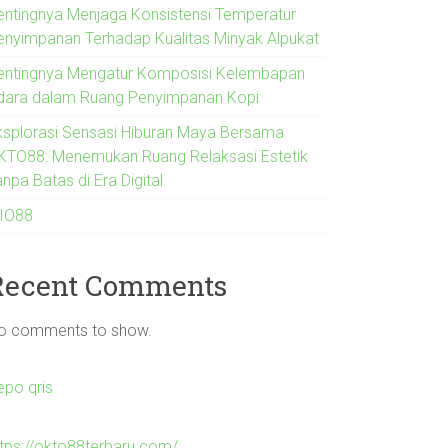
entingnya Menjaga Konsistensi Temperatur
enyimpanan Terhadap Kualitas Minyak Alpukat
entingnya Mengatur Komposisi Kelembapan
dara dalam Ruang Penyimpanan Kopi
ksplorasi Sensasi Hiburan Maya Bersama
KTO88: Menemukan Ruang Relaksasi Estetik
npa Batas di Era Digital
IO88
Recent Comments
o comments to show.
epo qris
ttps://okto88terbaru.com/