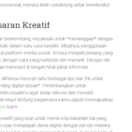
emosional, mereka lebih cenderung untuk berinteraksi
aran Kreatif
 dan berkembang, keyakinan untuk *menanggapi* dengan
ebak dalam satu cara berpikir. Misalnya, penggunaan
ai platform media sosial. Ini bisa menjadi peluang yang
 dengan cara yang berbeda dan menarik. Dengan ide
an menonjol di tengah hiruk-pikuk informasi.
akhirnya mencari tahu berbagai tips dan trik untuk
ding digital desain*. Pertimbangkan untuk
en visualmu agar tetap relevan dan menarik
ebih lanjut tentang bagaimana kamu dapat meningkatkan
ain
kami.
eatif yang kuat untuk merek kita bukanlah hal yang
ini siap menjelajahi dunia digital dengan ide-ide mereka