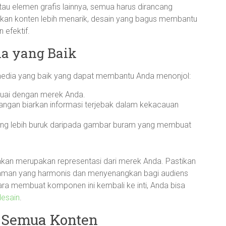
atau elemen grafis lainnya, semua harus dirancang
ikan konten lebih menarik, desain yang bagus membantu
 efektif.
a yang Baik
media yang baik yang dapat membantu Anda menonjol:
uai dengan merek Anda.
Jangan biarkan informasi terjebak dalam kekacauan
yang lebih buruk daripada gambar buram yang membuat
akan merupakan representasi dari merek Anda. Pastikan
aman yang harmonis dan menyenangkan bagi audiens
ra membuat komponen ini kembali ke inti, Anda bisa
desain
.
i Semua Konten