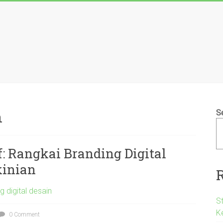
n
S
 Rangkai Branding Digital
kinian
g digital desain
S
K
0 Comment