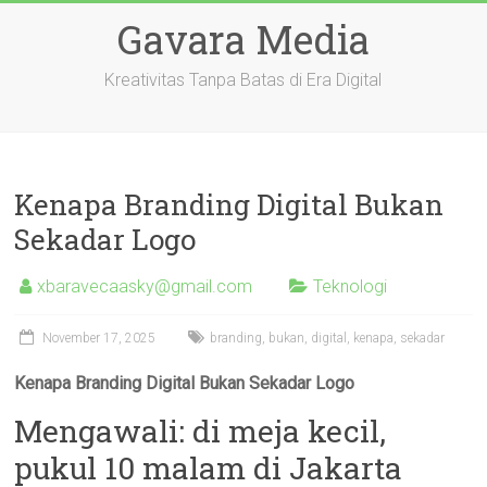
Skip
Gavara Media
to
content
Kreativitas Tanpa Batas di Era Digital
Kenapa Branding Digital Bukan
Sekadar Logo
xbaravecaasky@gmail.com
Teknologi
November 17, 2025
branding
,
bukan
,
digital
,
kenapa
,
sekadar
Kenapa Branding Digital Bukan Sekadar Logo
Mengawali: di meja kecil,
pukul 10 malam di Jakarta