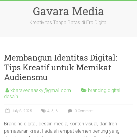
Skip
Gavara Media
to
content
Kreativitas Tanpa Batas di Era Digital
Membangun Identitas Digital:
Tips Kreatif untuk Memikat
Audiensmu
xbaravecaasky@gmail.com
branding digital
desain
July 8, 2025
4
,
5
,
6
0 Comment
Branding digital, desain media, konten visual, dan tren
pemasaran kreatif adalah empat elemen penting yang