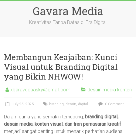
Skip
Gavara Media
to
content
Kreativitas Tanpa Batas di Era Digital
Membangun Keajaiban: Kunci
Visual untuk Branding Digital
yang Bikin NHWOW!
xbaravecaasky@gmail.com
desain media konten
July 25, 2025
branding
,
desain
,
digital
0 Comment
Dalam dunia yang semakin terhubung,
branding digital,
desain media, konten visual, dan tren pemasaran kreatif
menjadi sangat penting untuk menarik perhatian audiens.