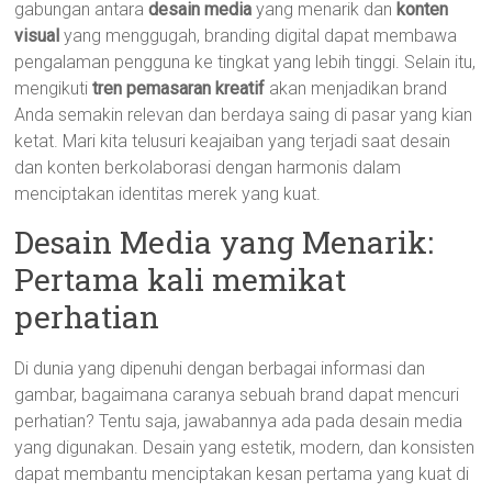
gabungan antara
desain media
yang menarik dan
konten
visual
yang menggugah, branding digital dapat membawa
pengalaman pengguna ke tingkat yang lebih tinggi. Selain itu,
mengikuti
tren pemasaran kreatif
akan menjadikan brand
Anda semakin relevan dan berdaya saing di pasar yang kian
ketat. Mari kita telusuri keajaiban yang terjadi saat desain
dan konten berkolaborasi dengan harmonis dalam
menciptakan identitas merek yang kuat.
Desain Media yang Menarik:
Pertama kali memikat
perhatian
Di dunia yang dipenuhi dengan berbagai informasi dan
gambar, bagaimana caranya sebuah brand dapat mencuri
perhatian? Tentu saja, jawabannya ada pada desain media
yang digunakan. Desain yang estetik, modern, dan konsisten
dapat membantu menciptakan kesan pertama yang kuat di