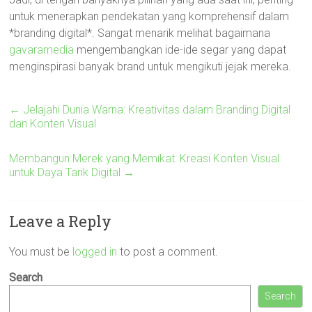
untuk menerapkan pendekatan yang komprehensif dalam
*branding digital*. Sangat menarik melihat bagaimana
gavaramedia
mengembangkan ide-ide segar yang dapat
menginspirasi banyak brand untuk mengikuti jejak mereka.
←
Jelajahi Dunia Warna: Kreativitas dalam Branding Digital
dan Konten Visual
Membangun Merek yang Memikat: Kreasi Konten Visual
untuk Daya Tarik Digital
→
Leave a Reply
You must be
logged in
to post a comment.
Search
Search