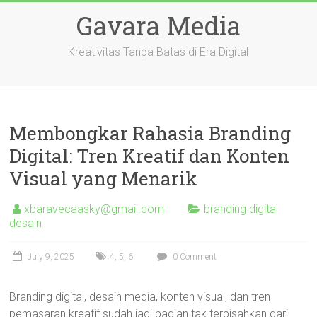
Skip
Gavara Media
to
content
Kreativitas Tanpa Batas di Era Digital
Membongkar Rahasia Branding
Digital: Tren Kreatif dan Konten
Visual yang Menarik
xbaravecaasky@gmail.com
branding digital
desain
July 9, 2025
4
,
5
,
6
0 Comment
Branding digital, desain media, konten visual, dan tren
pemasaran kreatif sudah jadi bagian tak terpisahkan dari