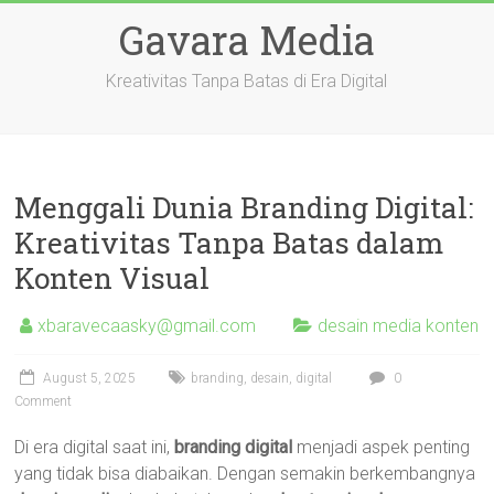
Skip
Gavara Media
to
content
Kreativitas Tanpa Batas di Era Digital
Menggali Dunia Branding Digital:
Kreativitas Tanpa Batas dalam
Konten Visual
xbaravecaasky@gmail.com
desain media konten
August 5, 2025
branding
,
desain
,
digital
0
Comment
Di era digital saat ini,
branding digital
menjadi aspek penting
yang tidak bisa diabaikan. Dengan semakin berkembangnya