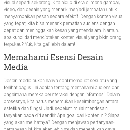
visual seperti sekarang. Kita hidup di era di mana gambar,
video, dan desain yang menarik menjadi jembatan untuk
menyampaikan pesan secara efektif. Dengan konten visual
yang tepat, kita bisa menarik perhatian audiens dengan
cepat dan meninggalkan kesan yang mendalam. Namun,
apa kunci dari menciptakan konten visual yang bikin orang
terpukau? Yuk, kita gali lebih dalam!
Memahami Esensi Desain
Media
Desain media bukan hanya soal membuat sesuatu yang
terlihat bagus. Ini adalah tentang memahami audiens dan
bagaimana mereka berinteraksi dengan informasi. Dalam
prosesnya, kita harus menemukan keseimbangan antara
estetika dan fungsi. Jadi, sebelum mulai mendesain,
tanyakan pada diri sendiri: Apa goal dari konten ini? Siapa
yang akan melihatnya? Dengan menjawab pertanyaan-
pertanyaan ini, kita akan lebih mudah menentukan gaya