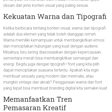
desain dan jenis konten visual yang paling sesuai.
Kekuatan Warna dan Tipografi
Ketika berbicara tentang konten visual, warna dan tipografi
adalah dua elemen yang tidak boleh dianggap remeh.
Warna memiliki kemampuan untuk membangkitkan emosi
dan menciptakan hubungan yang kuat dengan audiens.
Misalnya, biru sering diasosiasikan dengan kepercayaan,
sementara merah bisa membangkitkan semangat dan
energi. Begitu juga dengan tipografi—font yang kita pilih
dapat menciptakan suasana tertentu. Apakah kita ingin
membuat sesuatu yang modern dan minimalis, atau
mungkin vintage dan akrab? Penggunaan warna dan font
yang tepat bisa membuat branding digital kita semakin kuat.
Memanfaatkan Tren
Pemasaran Kreatif