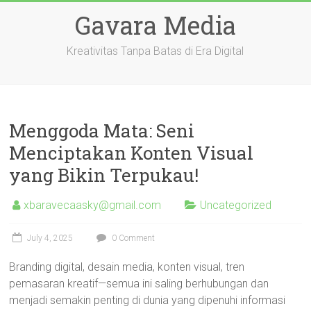
Skip
Gavara Media
to
content
Kreativitas Tanpa Batas di Era Digital
Menggoda Mata: Seni
Menciptakan Konten Visual
yang Bikin Terpukau!
xbaravecaasky@gmail.com
Uncategorized
July 4, 2025
0 Comment
Branding digital, desain media, konten visual, tren
pemasaran kreatif—semua ini saling berhubungan dan
menjadi semakin penting di dunia yang dipenuhi informasi