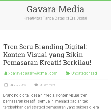
Skip
Gavara Media
to
content
Kreativitas Tanpa Batas di Era Digital
Tren Seru Branding Digital:
Konten Visual yang Bikin
Pemasaran Kreatif Berkilau!
xbaravecaasky@gmail.com
Uncategorized
July 3, 2025
0 Comment
Branding digital, desain media, konten visual, tren
pemasaran kreatif—semua ini menjadi bagian tak
terpisahkan dari strategi pemasaran yang sukses di era