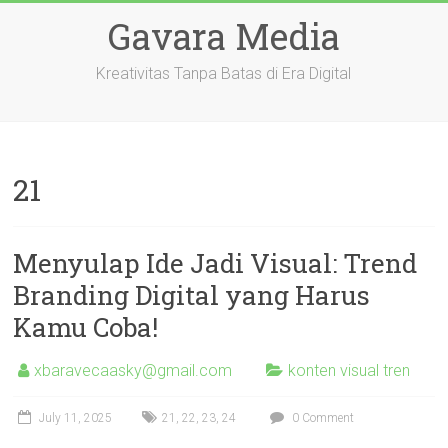
Skip
Gavara Media
to
content
Kreativitas Tanpa Batas di Era Digital
21
Menyulap Ide Jadi Visual: Trend
Branding Digital yang Harus
Kamu Coba!
xbaravecaasky@gmail.com
konten visual tren
July 11, 2025
21
,
22
,
23
,
24
0 Comment