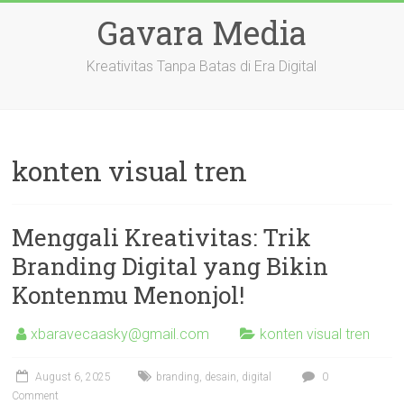
Skip
Gavara Media
to
content
Kreativitas Tanpa Batas di Era Digital
konten visual tren
Menggali Kreativitas: Trik
Branding Digital yang Bikin
Kontenmu Menonjol!
xbaravecaasky@gmail.com
konten visual tren
August 6, 2025
branding
,
desain
,
digital
0
Comment