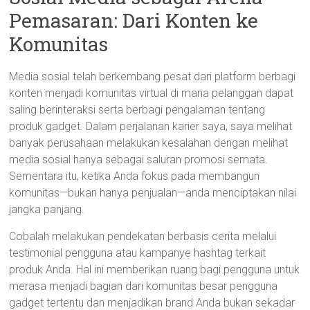
Pemasaran: Dari Konten ke
Komunitas
Media sosial telah berkembang pesat dari platform berbagi
konten menjadi komunitas virtual di mana pelanggan dapat
saling berinteraksi serta berbagi pengalaman tentang
produk gadget. Dalam perjalanan karier saya, saya melihat
banyak perusahaan melakukan kesalahan dengan melihat
media sosial hanya sebagai saluran promosi semata.
Sementara itu, ketika Anda fokus pada membangun
komunitas—bukan hanya penjualan—anda menciptakan nilai
jangka panjang.
Cobalah melakukan pendekatan berbasis cerita melalui
testimonial pengguna atau kampanye hashtag terkait
produk Anda. Hal ini memberikan ruang bagi pengguna untuk
merasa menjadi bagian dari komunitas besar pengguna
gadget tertentu dan menjadikan brand Anda bukan sekadar