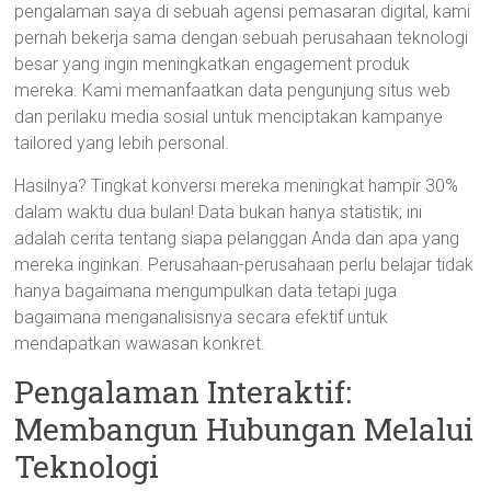
pengalaman saya di sebuah agensi pemasaran digital, kami
pernah bekerja sama dengan sebuah perusahaan teknologi
besar yang ingin meningkatkan engagement produk
mereka. Kami memanfaatkan data pengunjung situs web
dan perilaku media sosial untuk menciptakan kampanye
tailored yang lebih personal.
Hasilnya? Tingkat konversi mereka meningkat hampir 30%
dalam waktu dua bulan! Data bukan hanya statistik; ini
adalah cerita tentang siapa pelanggan Anda dan apa yang
mereka inginkan. Perusahaan-perusahaan perlu belajar tidak
hanya bagaimana mengumpulkan data tetapi juga
bagaimana menganalisisnya secara efektif untuk
mendapatkan wawasan konkret.
Pengalaman Interaktif:
Membangun Hubungan Melalui
Teknologi