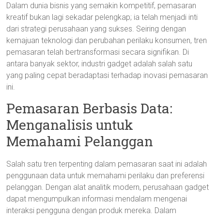
Dalam dunia bisnis yang semakin kompetitif, pemasaran
kreatif bukan lagi sekadar pelengkap; ia telah menjadi inti
dari strategi perusahaan yang sukses. Seiring dengan
kemajuan teknologi dan perubahan perilaku konsumen, tren
pemasaran telah bertransformasi secara signifikan. Di
antara banyak sektor, industri gadget adalah salah satu
yang paling cepat beradaptasi terhadap inovasi pemasaran
ini.
Pemasaran Berbasis Data:
Menganalisis untuk
Memahami Pelanggan
Salah satu tren terpenting dalam pemasaran saat ini adalah
penggunaan data untuk memahami perilaku dan preferensi
pelanggan. Dengan alat analitik modern, perusahaan gadget
dapat mengumpulkan informasi mendalam mengenai
interaksi pengguna dengan produk mereka. Dalam