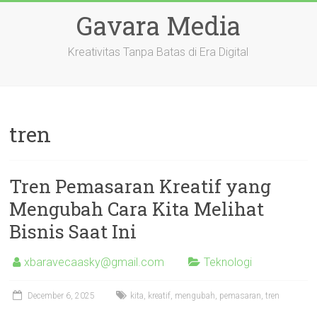
Skip
Gavara Media
to
content
Kreativitas Tanpa Batas di Era Digital
tren
Tren Pemasaran Kreatif yang
Mengubah Cara Kita Melihat
Bisnis Saat Ini
xbaravecaasky@gmail.com
Teknologi
December 6, 2025
kita
,
kreatif
,
mengubah
,
pemasaran
,
tren