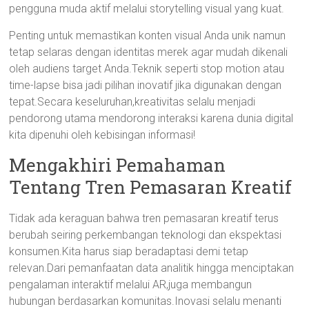
pengguna muda aktif melalui storytelling visual yang kuat.
Penting untuk memastikan konten visual Anda unik namun
tetap selaras dengan identitas merek agar mudah dikenali
oleh audiens target Anda.Teknik seperti stop motion atau
time-lapse bisa jadi pilihan inovatif jika digunakan dengan
tepat.Secara keseluruhan,kreativitas selalu menjadi
pendorong utama mendorong interaksi karena dunia digital
kita dipenuhi oleh kebisingan informasi!
Mengakhiri Pemahaman
Tentang Tren Pemasaran Kreatif
Tidak ada keraguan bahwa tren pemasaran kreatif terus
berubah seiring perkembangan teknologi dan ekspektasi
konsumen.Kita harus siap beradaptasi demi tetap
relevan.Dari pemanfaatan data analitik hingga menciptakan
pengalaman interaktif melalui AR,juga membangun
hubungan berdasarkan komunitas.Inovasi selalu menanti