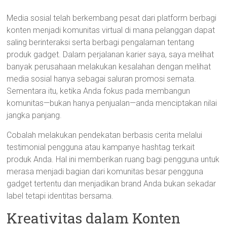
Media sosial telah berkembang pesat dari platform berbagi
konten menjadi komunitas virtual di mana pelanggan dapat
saling berinteraksi serta berbagi pengalaman tentang
produk gadget. Dalam perjalanan karier saya, saya melihat
banyak perusahaan melakukan kesalahan dengan melihat
media sosial hanya sebagai saluran promosi semata.
Sementara itu, ketika Anda fokus pada membangun
komunitas—bukan hanya penjualan—anda menciptakan nilai
jangka panjang.
Cobalah melakukan pendekatan berbasis cerita melalui
testimonial pengguna atau kampanye hashtag terkait
produk Anda. Hal ini memberikan ruang bagi pengguna untuk
merasa menjadi bagian dari komunitas besar pengguna
gadget tertentu dan menjadikan brand Anda bukan sekadar
label tetapi identitas bersama.
Kreativitas dalam Konten