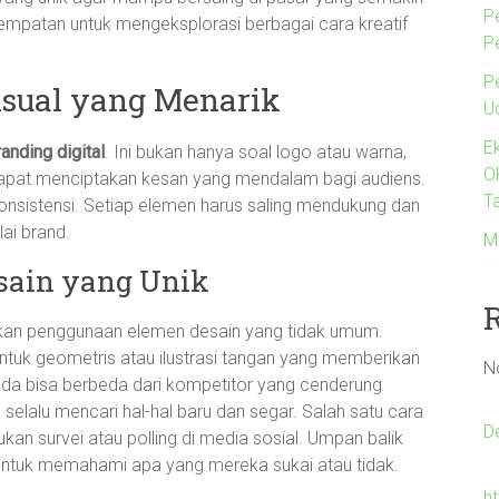
P
esempatan untuk mengeksplorasi berbagai cara kreatif
P
P
isual yang Menarik
U
E
randing digital
. Ini bukan hanya soal logo atau warna,
O
dapat menciptakan kesan yang mendalam bagi audiens.
Ta
h konsistensi. Setiap elemen harus saling mendukung dan
lai brand.
M
ain yang Unik
ngkan penggunaan elemen desain yang tidak umum.
entuk geometris atau ilustrasi tangan yang memberikan
N
Anda bisa berbeda dari kompetitor yang cenderung
selalu mencari hal-hal baru dan segar. Salah satu cara
D
kan survei atau polling di media sosial. Umpan balik
untuk memahami apa yang mereka sukai atau tidak.
h