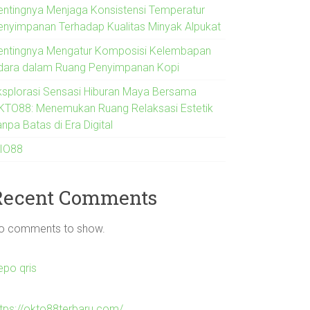
entingnya Menjaga Konsistensi Temperatur
enyimpanan Terhadap Kualitas Minyak Alpukat
entingnya Mengatur Komposisi Kelembapan
dara dalam Ruang Penyimpanan Kopi
ksplorasi Sensasi Hiburan Maya Bersama
KTO88: Menemukan Ruang Relaksasi Estetik
npa Batas di Era Digital
IO88
Recent Comments
o comments to show.
epo qris
ttps://okto88terbaru.com/