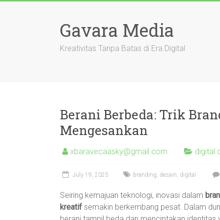
Skip
to
Gavara Media
content
Kreativitas Tanpa Batas di Era Digital
Berani Berbeda: Trik Brand
Mengesankan
xbaravecaasky@gmail.com
digital
July 19, 2025
branding
,
desain
,
digital
Seiring kemajuan teknologi, inovasi dalam
bran
kreatif
semakin berkembang pesat. Dalam dunia 
berani tampil beda dan menciptakan identitas