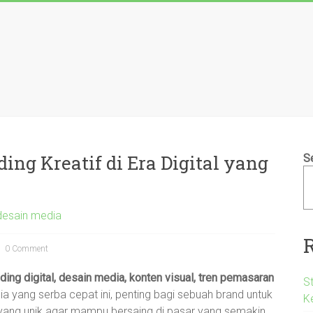
ing Kreatif di Era Digital yang
S
 desain media
0 Comment
ding digital, desain media, konten visual, tren pemasaran
S
yang serba cepat ini, penting bagi sebuah brand untuk
K
 yang unik agar mampu bersaing di pasar yang semakin