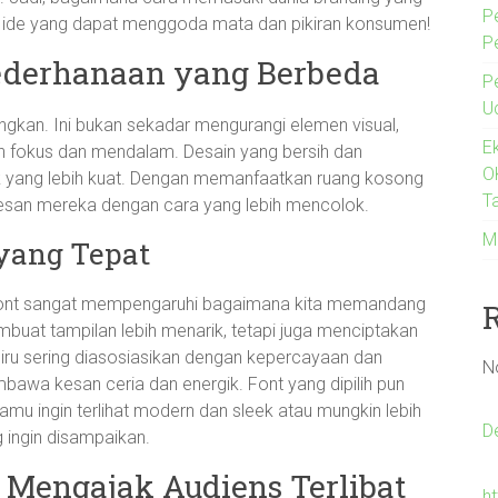
P
an ide yang dapat menggoda mata dan pikiran konsumen!
P
sederhanaan yang Berbeda
P
U
angkan. Ini bukan sekadar mengurangi elemen visual,
E
 fokus dan mendalam. Desain yang bersih dan
O
yang lebih kuat. Dengan memanfaatkan ruang kosong
Ta
pesan mereka dengan cara yang lebih mencolok.
M
yang Tepat
n font sangat mempengaruhi bagaimana kita memandang
buat tampilan lebih menarik, tetapi juga menciptakan
biru sering diasosiasikan dengan kepercayaan dan
N
awa kesan ceria dan energik. Font yang dipilih pun
mu ingin terlihat modern dan sleek atau mungkin lebih
D
g ingin disampaikan.
: Mengajak Audiens Terlibat
h