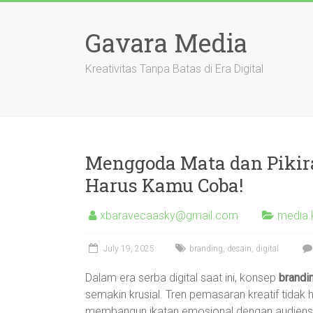
Skip
to
Gavara Media
content
Kreativitas Tanpa Batas di Era Digital
Menggoda Mata dan Pikira
Harus Kamu Coba!
xbaravecaasky@gmail.com
media 
July 19, 2025
branding
,
desain
,
digital
Dalam era serba digital saat ini, konsep
brandin
semakin krusial. Tren pemasaran kreatif tidak h
membangun ikatan emosional dengan audiens.