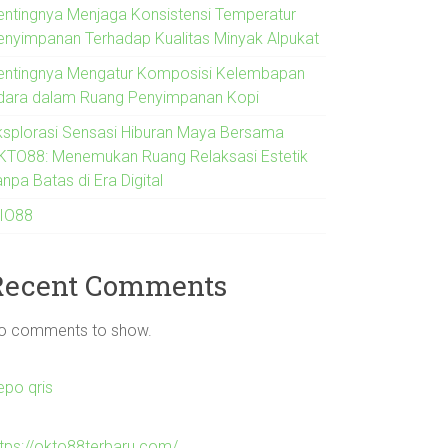
entingnya Menjaga Konsistensi Temperatur
enyimpanan Terhadap Kualitas Minyak Alpukat
entingnya Mengatur Komposisi Kelembapan
dara dalam Ruang Penyimpanan Kopi
ksplorasi Sensasi Hiburan Maya Bersama
KTO88: Menemukan Ruang Relaksasi Estetik
npa Batas di Era Digital
IO88
Recent Comments
o comments to show.
epo qris
ttps://okto88terbaru.com/