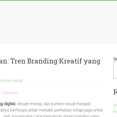
n: Tren Branding Kreatif yang
S
konten visual
0 Comment
g digital
, desain media, dan konten visual menjadi
S
anya berfungsi untuk menarik perhatian, tetapi juga untuk
K
 Jadi, bagaimana cara memasuki dunia branding yang