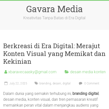
Skip
Gavara Media
to
content
Kreativitas Tanpa Batas di Era Digital
Berkreasi di Era Digital: Merajut
Konten Visual yang Memikat dan
Kekinian
xbaravecaasky@gmail.com
desain media konten
July 22, 2025
branding
,
desain
,
digital
0 Comment
Dalam dunia yang semakin terhubung ini,
branding digital
,
desain media, konten visual, dan tren pemasaran kreatif
memainkan peran vital dalam menjangkau audiens yang