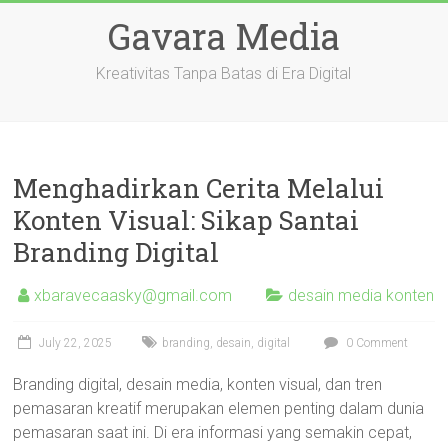
Skip
Gavara Media
to
content
Kreativitas Tanpa Batas di Era Digital
Menghadirkan Cerita Melalui
Konten Visual: Sikap Santai
Branding Digital
xbaravecaasky@gmail.com
desain media konten
July 22, 2025
branding
,
desain
,
digital
0 Comment
Branding digital, desain media, konten visual, dan tren
pemasaran kreatif merupakan elemen penting dalam dunia
pemasaran saat ini. Di era informasi yang semakin cepat,