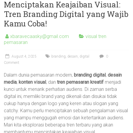
Menciptakan Keajaiban Visual:
Tren Branding Digital yang Wajib
Kamu Coba!
xbaravecaasky@gmail.com
visual tren
pemasaran
August 4, 2025
branding
,
desain
,
digital
0
Comment
Dalam dunia pemasaran modern,
branding digital
,
desain
media
,
konten visual
, dan
tren pemasaran kreatif
menjadi
kunci untuk menarik perhatian audiens. Di zaman serba
digital ini, memiliki brand yang dikenali dan disukai tidak
cukup hanya dengan logo yang keren atau slogan yang
catchy. Kamu perlu menciptakan sebuah pengalaman visual
yang mampu menggugah emosi dan ketertarikan audiens.
Mari kita eksplorasi beberapa tren terbaru yang akan
membantumu menciptakan keajaiban visual.