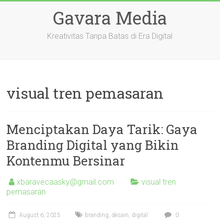
Skip
Gavara Media
to
content
Kreativitas Tanpa Batas di Era Digital
visual tren pemasaran
Menciptakan Daya Tarik: Gaya
Branding Digital yang Bikin
Kontenmu Bersinar
xbaravecaasky@gmail.com
visual tren
pemasaran
August 6, 2025
branding
,
desain
,
digital
0