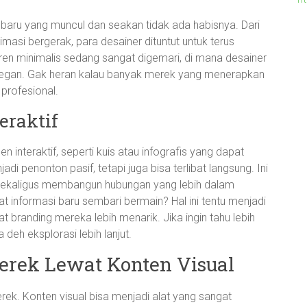
baru yang muncul dan seakan tidak ada habisnya. Dari
asi bergerak, para desainer dituntut untuk terus
 tren minimalis sedang sangat digemari, di mana desainer
legan. Gak heran kalau banyak merek yang menerapkan
profesional.
raktif
interaktif, seperti kuis atau infografis yang dapat
adi penonton pasif, tetapi juga bisa terlibat langsung. Ini
sekaligus membangun hubungan yang lebih dalam
 informasi baru sembari bermain? Hal ini tentu menjadi
t branding mereka lebih menarik. Jika ingin tahu lebih
a deh eksplorasi lebih lanjut.
erek Lewat Konten Visual
erek. Konten visual bisa menjadi alat yang sangat