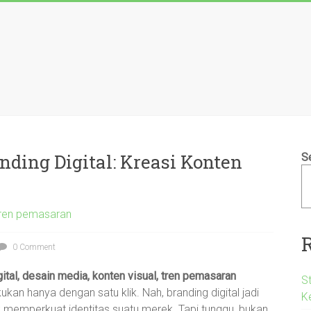
ing Digital: Kreasi Konten
S
 tren pemasaran
0 Comment
gital, desain media, konten visual, tren pemasaran
S
akukan hanya dengan satu klik. Nah, branding digital jadi
K
uk memperkuat identitas suatu merek. Tapi tunggu, bukan