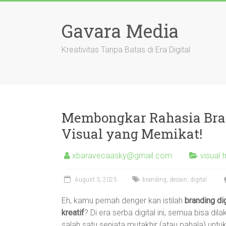
Skip
to
Gavara Media
content
Kreativitas Tanpa Batas di Era Digital
Membongkar Rahasia Brand
Visual yang Memikat!
xbaravecaasky@gmail.com
visual
August 3, 2025
branding
,
desain
,
digital
Eh, kamu pernah denger kan istilah
branding di
kreatif
? Di era serba digital ini, semua bisa dil
salah satu senjata mutakhir (atau pahala) unt