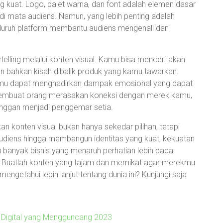
g kuat. Logo, palet warna, dan font adalah elemen dasar
i mata audiens. Namun, yang lebih penting adalah
seluruh platform membantu audiens mengenali dan
telling melalui konten visual. Kamu bisa menceritakan
dan bahkan kisah dibalik produk yang kamu tawarkan.
amu dapat menghadirkan dampak emosional yang dapat
ng membuat orang merasakan koneksi dengan merek kamu,
nggan menjadi penggemar setia.
an konten visual bukan hanya sekedar pilihan, tetapi
audiens hingga membangun identitas yang kuat, kekuatan
u banyak bisnis yang menaruh perhatian lebih pada
o! Buatlah konten yang tajam dan memikat agar merekmu
 mengetahui lebih lanjut tentang dunia ini? Kunjungi saja
ng Digital yang Mengguncang 2023