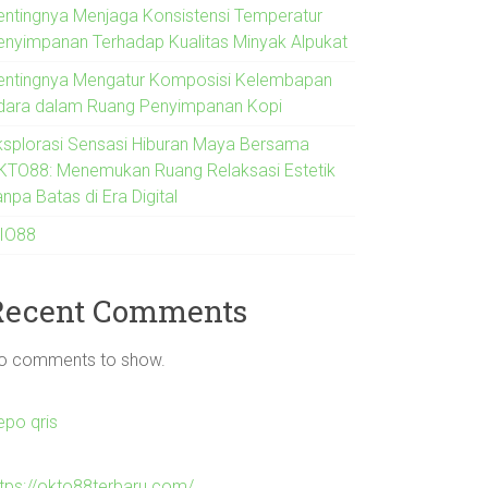
entingnya Menjaga Konsistensi Temperatur
enyimpanan Terhadap Kualitas Minyak Alpukat
entingnya Mengatur Komposisi Kelembapan
dara dalam Ruang Penyimpanan Kopi
ksplorasi Sensasi Hiburan Maya Bersama
KTO88: Menemukan Ruang Relaksasi Estetik
npa Batas di Era Digital
IO88
Recent Comments
o comments to show.
epo qris
ttps://okto88terbaru.com/