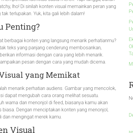
P
tchy, lho! Di sinilah konten visual memainkan peran yang
P
k terlupakan. Yuk, kita gali lebih dalam!
P
u Penting?
U
E
at berbagai konten yang langsung menarik perhatianmu?
O
-kotak teks yang panjang cenderung membosankan,
Ta
erikan informasi dengan cara yang lebih menarik.
nyampaikan pesan dengan cara yang mudah dicerna.
M
Visual yang Memikat
dalah menarik perhatian audiens. Gambar yang mencolok,
asi dapat mengubah cara orang melihat sesuatu.
N
uh warna dan menonjol di feed, biasanya kamu akan
eks biasa. Dengan menciptakan konten yang menonjol,
D
i dan mengingat merek kamu.
en Visual
h