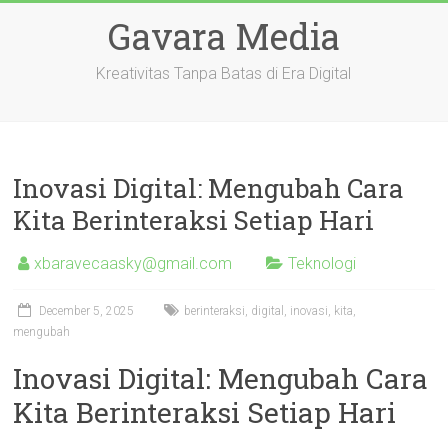
Skip
Gavara Media
to
content
Kreativitas Tanpa Batas di Era Digital
Inovasi Digital: Mengubah Cara
Kita Berinteraksi Setiap Hari
xbaravecaasky@gmail.com
Teknologi
December 5, 2025
berinteraksi
,
digital
,
inovasi
,
kita
,
mengubah
Inovasi Digital: Mengubah Cara
Kita Berinteraksi Setiap Hari