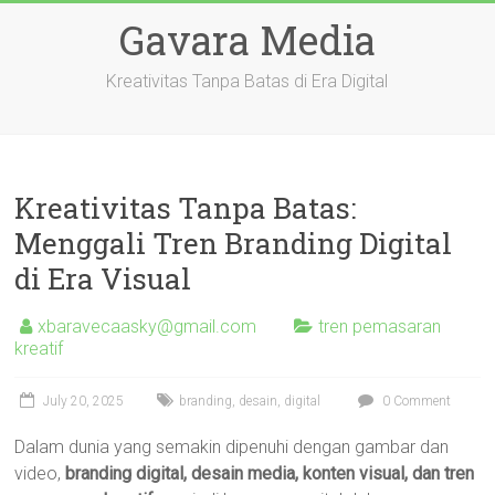
Skip
Gavara Media
to
content
Kreativitas Tanpa Batas di Era Digital
Kreativitas Tanpa Batas:
Menggali Tren Branding Digital
di Era Visual
xbaravecaasky@gmail.com
tren pemasaran
kreatif
July 20, 2025
branding
,
desain
,
digital
0 Comment
Dalam dunia yang semakin dipenuhi dengan gambar dan
video,
branding digital, desain media, konten visual, dan tren