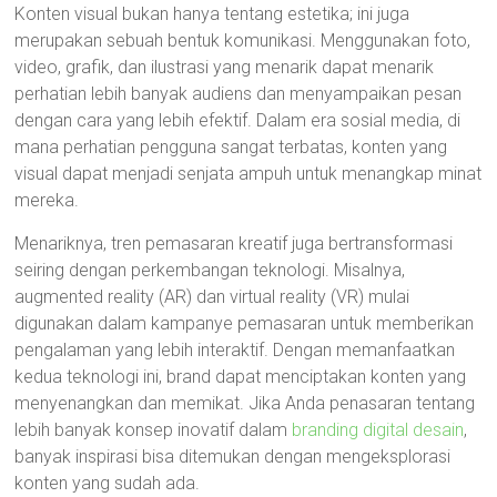
Konten visual bukan hanya tentang estetika; ini juga
merupakan sebuah bentuk komunikasi. Menggunakan foto,
video, grafik, dan ilustrasi yang menarik dapat menarik
perhatian lebih banyak audiens dan menyampaikan pesan
dengan cara yang lebih efektif. Dalam era sosial media, di
mana perhatian pengguna sangat terbatas, konten yang
visual dapat menjadi senjata ampuh untuk menangkap minat
mereka.
Menariknya, tren pemasaran kreatif juga bertransformasi
seiring dengan perkembangan teknologi. Misalnya,
augmented reality (AR) dan virtual reality (VR) mulai
digunakan dalam kampanye pemasaran untuk memberikan
pengalaman yang lebih interaktif. Dengan memanfaatkan
kedua teknologi ini, brand dapat menciptakan konten yang
menyenangkan dan memikat. Jika Anda penasaran tentang
lebih banyak konsep inovatif dalam
branding digital desain
,
banyak inspirasi bisa ditemukan dengan mengeksplorasi
konten yang sudah ada.