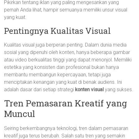
Pikirkan tentang iklan yang paling mengesankan yang
pernah Anda lihat, hampir semuanya memiliki unsur visual
yang kuat.
Pentingnya Kualitas Visual
Kualitas visual juga berperan penting. Dalam dunia media
sosial yang dipenuhi oleh konten, hanya beberapa gambar
atau video berkualitas tinggi yang dapat menonjol. Memiliki
estetika yang konsisten dan profesional bukan hanya
membantu membangun kepercayaan, tetapi juga
menciptakan kenangan yang kuat di benak audiens. Ini
adalah dasar dari setiap strategi
konten visual
yang sukses.
Tren Pemasaran Kreatif yang
Muncul
Seiring berkembangnya teknologi, tren dalam pemasaran
kreatif juga terus berubah. Salah satu tren yang semakin