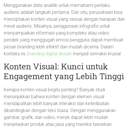
Menggunakan data analitik untuk memahami perilaku
audiens adalah langkah pertama. Dari situ, perusahaan bisa
menciptakan konten visual yang sesuai dengan harapan dan
minat audiens. Misalnya, penggunaan infografis untuk
menyampaikan informasi yang kompleks atau video
pendek yang menggugah emosi pengguna dapat membuat
pesan branding lebih efektif dan mudah dicerna. Dalam
konteks ini,
branding digital desain
menjadi semakin krusial.
Konten Visual: Kunci untuk
Engagement yang Lebih Tinggi
Kenapa konten visual begitu penting? Banyak studi
menunjukkan bahwa konten dengan elemen visual
mendapatkan lebih banyak interaksi dan keterlibatan
dibandingkan dengan teks biasa. Dengan menggunakan
gambar, grafik, dan video, merek dapat lebih mudah
menjelaskan produk atau jasa yang mereka tawarkan.