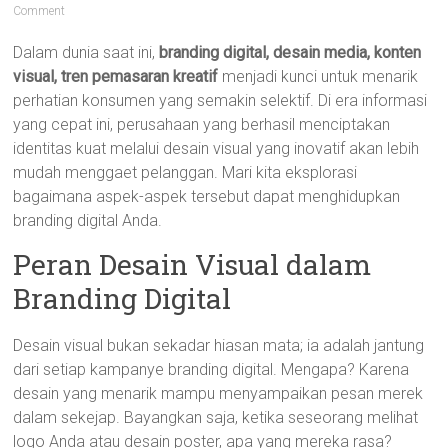
Comment
Dalam dunia saat ini,
branding digital, desain media, konten
visual, tren pemasaran kreatif
menjadi kunci untuk menarik
perhatian konsumen yang semakin selektif. Di era informasi
yang cepat ini, perusahaan yang berhasil menciptakan
identitas kuat melalui desain visual yang inovatif akan lebih
mudah menggaet pelanggan. Mari kita eksplorasi
bagaimana aspek-aspek tersebut dapat menghidupkan
branding digital Anda.
Peran Desain Visual dalam
Branding Digital
Desain visual bukan sekadar hiasan mata; ia adalah jantung
dari setiap kampanye branding digital. Mengapa? Karena
desain yang menarik mampu menyampaikan pesan merek
dalam sekejap. Bayangkan saja, ketika seseorang melihat
logo Anda atau desain poster, apa yang mereka rasa?