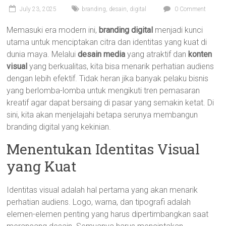
July 23, 2025
branding
,
desain
,
digital
0 Comment
Memasuki era modern ini,
branding digital
menjadi kunci
utama untuk menciptakan citra dan identitas yang kuat di
dunia maya. Melalui
desain media
yang atraktif dan
konten
visual
yang berkualitas, kita bisa menarik perhatian audiens
dengan lebih efektif. Tidak heran jika banyak pelaku bisnis
yang berlomba-lomba untuk mengikuti tren pemasaran
kreatif agar dapat bersaing di pasar yang semakin ketat. Di
sini, kita akan menjelajahi betapa serunya membangun
branding digital yang kekinian.
Menentukan Identitas Visual
yang Kuat
Identitas visual adalah hal pertama yang akan menarik
perhatian audiens. Logo, warna, dan tipografi adalah
elemen-elemen penting yang harus dipertimbangkan saat