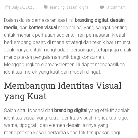
July 26, 2025
branding
,
desain
,
digital
0 Comment
Dalam dunia pemasaran saat ini,
branding digital
,
desain
media
, dan
konten visual
menjadi hal yang sangat penting
untuk menarik perhatian audiens. Tren pemasaran kreatif
berkembang pesat, di mana strategi dan teknik baru muncul
tidak hanya untuk menghadapi persaingan, tetapi juga untuk
menciptakan pengalaman unik bagi konsumen.
Menggabungkan elemen-elemen ini dapat menghasilkan
identitas merek yang kuat dan mudah diingat.
Membangun Identitas Visual
yang Kuat
Salah satu fondasi dari
branding digital
yang efektif adalah
identitas visual yang kuat. Identitas visual mencakup logo,
warna, tipografi, dan elemen desain lainnya yang
menciptakan kesan pertama yang tak terlupakan bagi