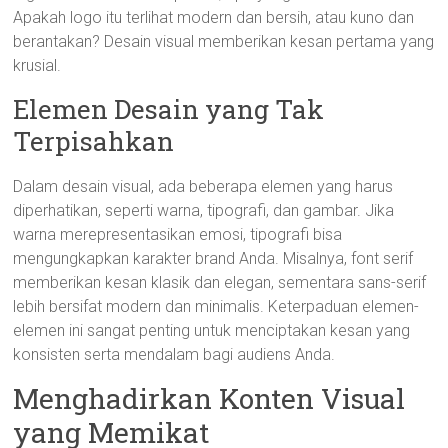
Apakah logo itu terlihat modern dan bersih, atau kuno dan
berantakan? Desain visual memberikan kesan pertama yang
krusial.
Elemen Desain yang Tak
Terpisahkan
Dalam desain visual, ada beberapa elemen yang harus
diperhatikan, seperti warna, tipografi, dan gambar. Jika
warna merepresentasikan emosi, tipografi bisa
mengungkapkan karakter brand Anda. Misalnya, font serif
memberikan kesan klasik dan elegan, sementara sans-serif
lebih bersifat modern dan minimalis. Keterpaduan elemen-
elemen ini sangat penting untuk menciptakan kesan yang
konsisten serta mendalam bagi audiens Anda.
Menghadirkan Konten Visual
yang Memikat