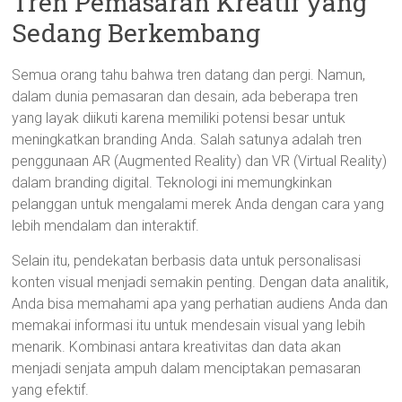
Tren Pemasaran Kreatif yang
Sedang Berkembang
Semua orang tahu bahwa tren datang dan pergi. Namun,
dalam dunia pemasaran dan desain, ada beberapa tren
yang layak diikuti karena memiliki potensi besar untuk
meningkatkan branding Anda. Salah satunya adalah tren
penggunaan AR (Augmented Reality) dan VR (Virtual Reality)
dalam branding digital. Teknologi ini memungkinkan
pelanggan untuk mengalami merek Anda dengan cara yang
lebih mendalam dan interaktif.
Selain itu, pendekatan berbasis data untuk personalisasi
konten visual menjadi semakin penting. Dengan data analitik,
Anda bisa memahami apa yang perhatian audiens Anda dan
memakai informasi itu untuk mendesain visual yang lebih
menarik. Kombinasi antara kreativitas dan data akan
menjadi senjata ampuh dalam menciptakan pemasaran
yang efektif.