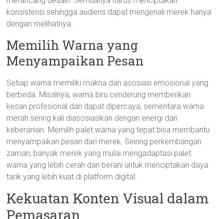
merancang desain. Semuanya harus menciptakan
konsistensi sehingga audiens dapat mengenali merek hanya
dengan melihatnya.
Memilih Warna yang
Menyampaikan Pesan
Setiap warna memiliki makna dan asosiasi emosional yang
berbeda. Misalnya, warna biru cenderung memberikan
kesan profesional dan dapat dipercaya, sementara warna
merah sering kali diasosiasikan dengan energi dan
keberanian. Memilih palet warna yang tepat bisa membantu
menyampaikan pesan dari merek. Seiring perkembangan
zaman, banyak merek yang mulai mengadaptasi palet
warna yang lebih cerah dan berani untuk menciptakan daya
tarik yang lebih kuat di platform digital.
Kekuatan Konten Visual dalam
Pemasaran