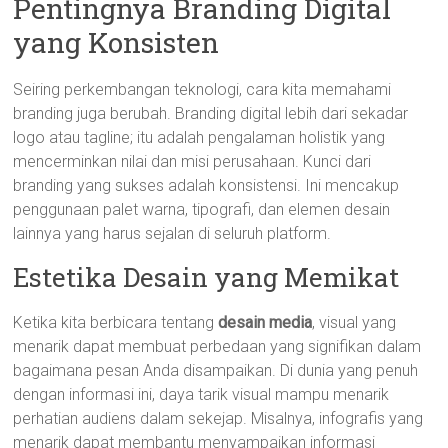
Pentingnya Branding Digital
yang Konsisten
Seiring perkembangan teknologi, cara kita memahami
branding juga berubah. Branding digital lebih dari sekadar
logo atau tagline; itu adalah pengalaman holistik yang
mencerminkan nilai dan misi perusahaan. Kunci dari
branding yang sukses adalah konsistensi. Ini mencakup
penggunaan palet warna, tipografi, dan elemen desain
lainnya yang harus sejalan di seluruh platform.
Estetika Desain yang Memikat
Ketika kita berbicara tentang
desain media
, visual yang
menarik dapat membuat perbedaan yang signifikan dalam
bagaimana pesan Anda disampaikan. Di dunia yang penuh
dengan informasi ini, daya tarik visual mampu menarik
perhatian audiens dalam sekejap. Misalnya, infografis yang
menarik dapat membantu menyampaikan informasi