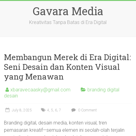
Skip
Gavara Media
to
content
Kreativitas Tanpa Batas di Era Digital
Membangun Merek di Era Digital:
Seni Desain dan Konten Visual
yang Menawan
xbaravecaasky@gmail.com
branding digital
desain
July 8, 2025
4
,
5
,
6
,
7
0 Comment
Branding digital, desain media, konten visual, tren
pemasaran kreatif—semua elemen ini seolah-olah terjalin