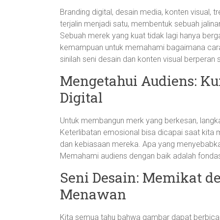
Branding digital, desain media, konten visual,
terjalin menjadi satu, membentuk sebuah jalin
Sebuah merek yang kuat tidak lagi hanya bergan
kemampuan untuk memahami bagaimana cara men
sinilah seni desain dan konten visual berperan 
Mengetahui Audiens: K
Digital
Untuk membangun merk yang berkesan, langka
Keterlibatan emosional bisa dicapai saat kita 
dan kebiasaan mereka. Apa yang menyebabkan
Memahami audiens dengan baik adalah fondasi d
Seni Desain: Memikat d
Menawan
Kita semua tahu bahwa gambar dapat berbicara l