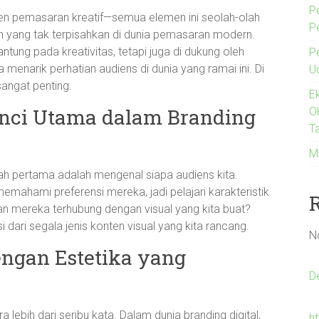
P
 tren pemasaran kreatif—semua elemen ini seolah-olah
P
an yang tak terpisahkan di dunia pemasaran modern.
tung pada kreativitas, tetapi juga di dukung oleh
P
arik perhatian audiens di dunia yang ramai ini. Di
U
sangat penting.
E
unci Utama dalam Branding
O
Ta
M
h pertama adalah mengenal siapa audiens kita.
memahami preferensi mereka, jadi pelajari karakteristik
 mereka terhubung dengan visual yang kita buat?
ari segala jenis konten visual yang kita rancang.
N
engan Estetika yang
D
ebih dari seribu kata. Dalam dunia branding digital,
h