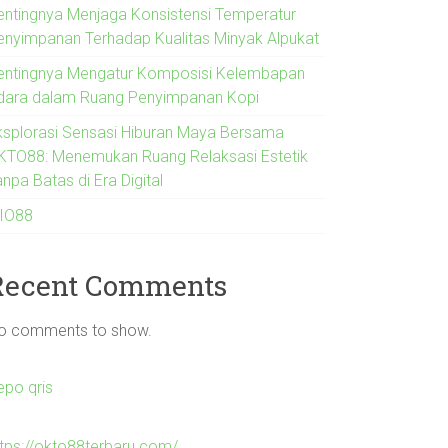
entingnya Menjaga Konsistensi Temperatur
enyimpanan Terhadap Kualitas Minyak Alpukat
entingnya Mengatur Komposisi Kelembapan
dara dalam Ruang Penyimpanan Kopi
ksplorasi Sensasi Hiburan Maya Bersama
KTO88: Menemukan Ruang Relaksasi Estetik
npa Batas di Era Digital
IO88
Recent Comments
o comments to show.
epo qris
ttps://okto88terbaru.com/