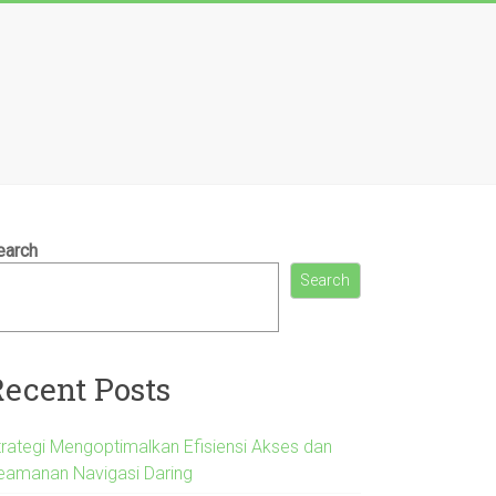
earch
Search
Recent Posts
trategi Mengoptimalkan Efisiensi Akses dan
eamanan Navigasi Daring