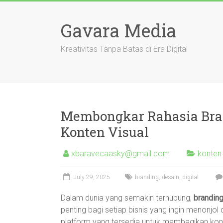
Skip
to
Gavara Media
content
Kreativitas Tanpa Batas di Era Digital
Membongkar Rahasia Brand
Konten Visual
xbaravecaasky@gmail.com
konten 
July 29, 2025
branding
,
desain
,
digital
Dalam dunia yang semakin terhubung,
branding
penting bagi setiap bisnis yang ingin menonj
platform yang tersedia untuk membagikan kont