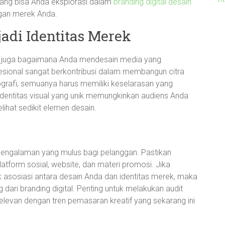
yang bisa Anda eksplorasi dalam
branding digital desain
ngan merek Anda.
adi Identitas Merek
api juga bagaimana Anda mendesain media yang
esional sangat berkontribusi dalam membangun citra
pografi, semuanya harus memiliki keselarasan yang
 identitas visual yang unik memungkinkan audiens Anda
hat sedikit elemen desain.
pengalaman yang mulus bagi pelanggan. Pastikan
atform sosial, website, dan materi promosi. Jika
asosiasi antara desain Anda dan identitas merek, maka
dari branding digital. Penting untuk melakukan audit
elevan dengan tren pemasaran kreatif yang sekarang ini