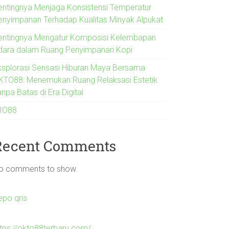
entingnya Menjaga Konsistensi Temperatur
enyimpanan Terhadap Kualitas Minyak Alpukat
entingnya Mengatur Komposisi Kelembapan
dara dalam Ruang Penyimpanan Kopi
ksplorasi Sensasi Hiburan Maya Bersama
KTO88: Menemukan Ruang Relaksasi Estetik
npa Batas di Era Digital
IO88
Recent Comments
o comments to show.
epo qris
ttps://okto88terbaru.com/