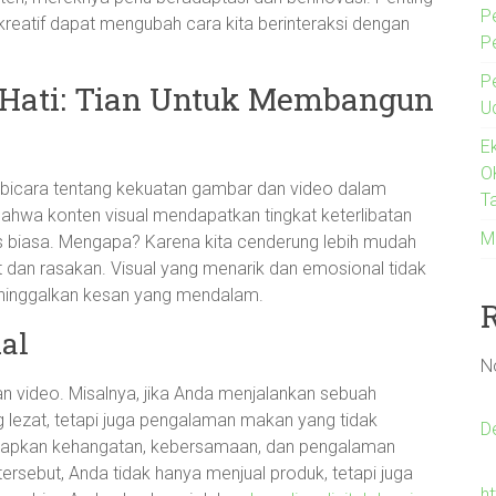
P
atif dapat mengubah cara kita berinteraksi dengan
P
P
 Hati: Tian Untuk Membangun
U
E
O
berbicara tentang kekuatan gambar dan video dalam
Ta
ahwa konten visual mendapatkan tingkat keterlibatan
M
ks biasa. Mengapa? Karena kita cenderung lebih mudah
t dan rasakan. Visual yang menarik dan emosional tidak
meninggalkan kesan yang mendalam.
al
N
n video. Misalnya, jika Anda menjalankan sebuah
 lezat, tetapi juga pengalaman makan yang tidak
D
kapkan kehangatan, kebersamaan, dan pengalaman
rsebut, Anda tidak hanya menjual produk, tetapi juga
h