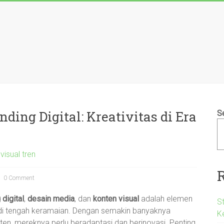
ing Digital: Kreativitas di Era
S
visual tren
0 Comment
 digital
,
desain media
, dan
konten visual
adalah elemen
S
ol di tengah keramaian. Dengan semakin banyaknya
K
en, mereknya perlu beradaptasi dan berinovasi. Penting