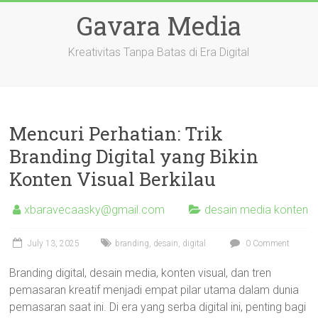
Skip
Gavara Media
to
content
Kreativitas Tanpa Batas di Era Digital
Mencuri Perhatian: Trik
Branding Digital yang Bikin
Konten Visual Berkilau
xbaravecaasky@gmail.com
desain media konten
July 13, 2025
branding
,
desain
,
digital
0 Comment
Branding digital, desain media, konten visual, dan tren
pemasaran kreatif menjadi empat pilar utama dalam dunia
pemasaran saat ini. Di era yang serba digital ini, penting bagi