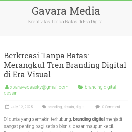
Skip
Gavara Media
to
content
Kreativitas Tanpa Batas di Era Digital
Berkreasi Tanpa Batas:
Merangkul Tren Branding Digital
di Era Visual
xbaravecaasky@gmail.com
branding digital
desain
July 13, 2025
branding
,
desain
,
digital
0 Comment
Di dunia yang semakin terhubung,
branding digital
menjadi
sangat penting bagi setiap bisnis, besar maupun kecil.